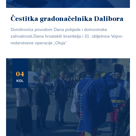
Čestitka gradonačelnika Dalibora
Domitrovića povodom Dana pobjede i domovinske
zahvalnosti,Dana hrvatskih branitelja i 31. obljetnice Vojno-
redarstvene operacije „Oluja“
04
KOL