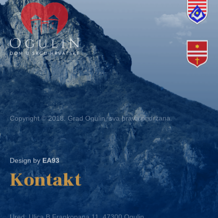
Copyright © 2018. Grad Ogulin, sva prava pridržana.
Design by
EA93
Kontakt
Ured: Ulica B.Frankopana 11, 47300 Ogulin