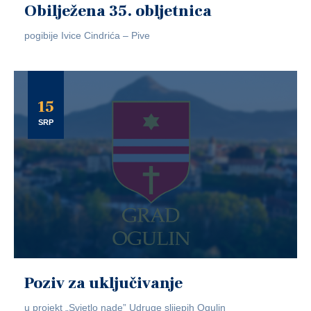
Obilježena 35. obljetnica
pogibije Ivice Cindrića – Pive
15
SRP
Poziv za uključivanje
u projekt „Svjetlo nade” Udruge slijepih Ogulin