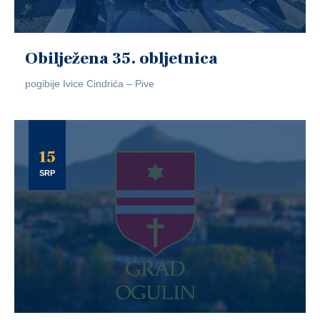
Obilježena 35. obljetnica
pogibije Ivice Cindrića – Pive
15
SRP