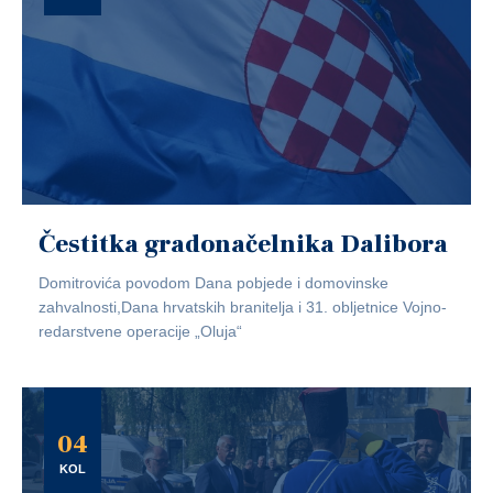
Čestitka gradonačelnika Dalibora
Domitrovića povodom Dana pobjede i domovinske
zahvalnosti,Dana hrvatskih branitelja i 31. obljetnice Vojno-
redarstvene operacije „Oluja“
04
KOL