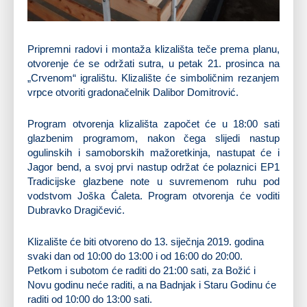
Pripremni radovi i montaža klizališta teče prema planu,
otvorenje će se održati sutra, u petak 21. prosinca na
„Crvenom“ igralištu. Klizalište će simboličnim rezanjem
vrpce otvoriti gradonačelnik Dalibor Domitrović.
Program otvorenja klizališta započet će u 18:00 sati
glazbenim programom, nakon čega slijedi nastup
ogulinskih i samoborskih mažoretkinja, nastupat će i
Jagor bend, a svoj prvi nastup održat će polaznici EP1
Tradicijske glazbene note u suvremenom ruhu pod
vodstvom Joška Ćaleta. Program otvorenja će voditi
Dubravko Dragičević.
Klizalište će biti otvoreno do 13. siječnja 2019. godina
svaki dan od 10:00 do 13:00 i od 16:00 do 20:00.
Petkom i subotom će raditi do 21:00 sati, za Božić i
Novu godinu neće raditi, a na Badnjak i Staru Godinu će
raditi od 10:00 do 13:00 sati.