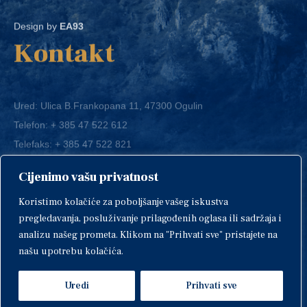
Design by
EA93
Kontakt
Ured: Ulica B.Frankopana 11, 47300 Ogulin
Telefon:
+ 385 47 522 612
Telefaks:
+ 385 47 522 821
E-mail:
grad-ogulin@ogulin.hr
Cijenimo vašu privatnost
OIB: 58264108511
Koristimo kolačiće za poboljšanje vašeg iskustva
IBAN: HR1424020061829700009
pregledavanja, posluživanje prilagođenih oglasa ili sadržaja i
analizu našeg prometa. Klikom na "Prihvati sve" pristajete na
našu upotrebu kolačića.
Uredi
Prihvati sve