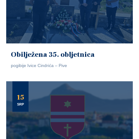
Obilježena 35. obljetnica
pogibije Ivice Cindrića – Pive
15
SRP