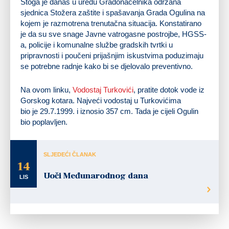
Stoga je danas u uredu Gradonačelnika održana
sjednica Stožera zaštite i spašavanja Grada Ogulina na
kojem je razmotrena trenutačna situacija. Konstatirano
je da su sve snage Javne vatrogasne postrojbe, HGSS-
a, policije i komunalne službe gradskih tvrtki u
pripravnosti i poučeni prijašnjim iskustvima poduzimaju
se potrebne radnje kako bi se djelovalo preventivno.
Na ovom linku,
Vodostaj Turkovići
, pratite dotok vode iz
Gorskog kotara. Najveći vodostaj u Turkovićima
bio je 29.7.1999. i iznosio 357 cm. Tada je cijeli Ogulin
bio poplavljen.
SLJEDEĆI ČLANAK
14
Uoči Međunarodnog dana
LIS