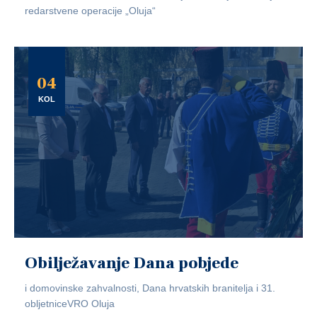
redarstvene operacije „Oluja“
04
KOL
Obilježavanje Dana pobjede
i domovinske zahvalnosti, Dana hrvatskih branitelja i 31.
obljetniceVRO Oluja