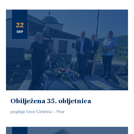
22
SRP
Obilježena 35. obljetnica
pogibije Ivice Cindrića – Pive