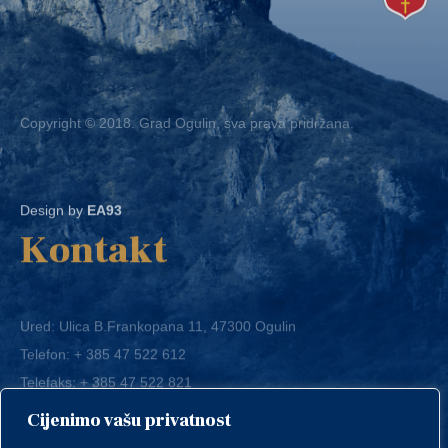
Copyright © 2018. Grad Ogulin, sva prava pridržana.
Design by
EA93
Kontakt
Ured: Ulica B.Frankopana 11, 47300 Ogulin
Telefon:
+ 385 47 522 612
Telefaks:
+ 385 47 522 821
E-mail:
grad-ogulin@ogulin.hr
Cijenimo vašu privatnost
OIB: 58264108511