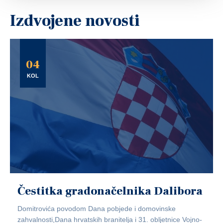
Izdvojene novosti
04
KOL
Čestitka gradonačelnika Dalibora
Domitrovića povodom Dana pobjede i domovinske
zahvalnosti,Dana hrvatskih branitelja i 31. obljetnice Vojno-