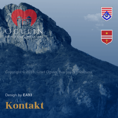
Copyright © 2018. Grad Ogulin, sva prava pridržana.
Design by
EA93
Kontakt
Ured: Ulica B.Frankopana 11, 47300 Ogulin