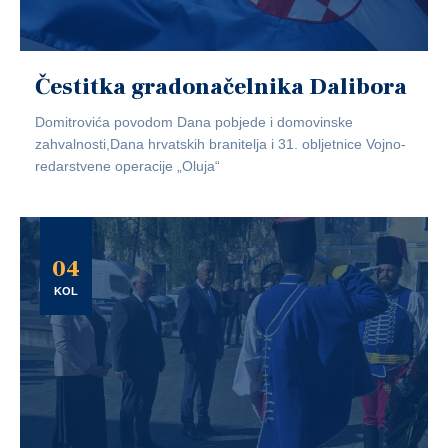
Čestitka gradonačelnika Dalibora
Domitrovića povodom Dana pobjede i domovinske
zahvalnosti,Dana hrvatskih branitelja i 31. obljetnice Vojno-
redarstvene operacije „Oluja“
04
KOL