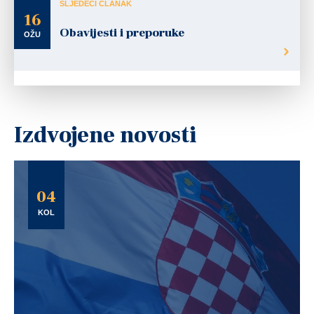
SLJEDEĆI ČLANAK
16
Obavijesti i preporuke
OŽU
Izdvojene novosti
04
KOL