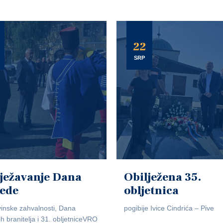
22
SRP
ježavanje Dana
Obilježena 35.
jede
obljetnica
inske zahvalnosti, Dana
pogibije Ivice Cindrića – Pive
ih branitelja i 31. obljetniceVRO