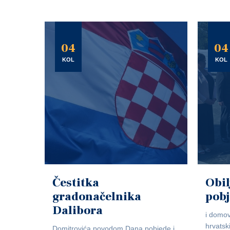
04
04
KOL
KOL
Čestitka
Obil
gradonačelnika
pob
Dalibora
i domov
hrvatsk
Domitrovića povodom Dana pobjede i