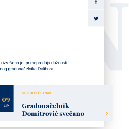
LI
a izvršena je primopredaja dužnosti
anog gradonačelnika Dalibora
SLJEDEĆI ČLANAK
09
Gradonačelnik
LIP
Domitrović svečano