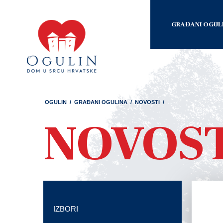
GRAĐANI OGUL
OGULIN
/
GRAĐANI OGULINA
/
NOVOSTI
/
NOVOS
IZBORI