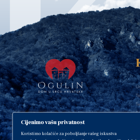
Ur
Te
Te
E-
Cijenimo vašu privatnost
O
Copyright © 2018. Grad Ogulin,
sva prava pridržana.
I
Koristimo kolačiće za poboljšanje vašeg iskustva