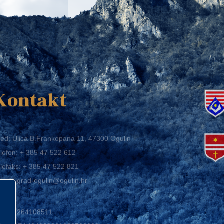
K
Kontakt
ed: Ulica B.Frankopana 11, 47300 Ogulin
lefon:
+ 385 47 522 612
lefaks:
+ 385 47 522 821
mail:
grad-ogulin@ogulin.hr
IB: 58264108511
BAN: HR1424020061829700009