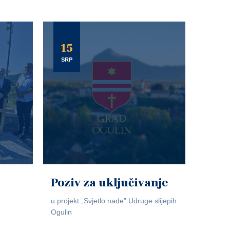
15
SRP
Poziv za uključivanje
u projekt „Svjetlo nade” Udruge slijepih
Ogulin