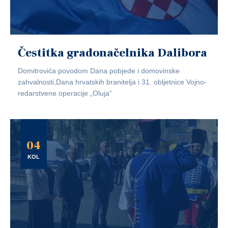
Čestitka gradonačelnika Dalibora
Domitrovića povodom Dana pobjede i domovinske
zahvalnosti,Dana hrvatskih branitelja i 31. obljetnice Vojno-
redarstvene operacije „Oluja“
04
KOL