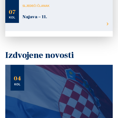
SLJEDEĆI ČLANAK
07
Najava – 11.
KOL
Izdvojene novosti
04
KOL