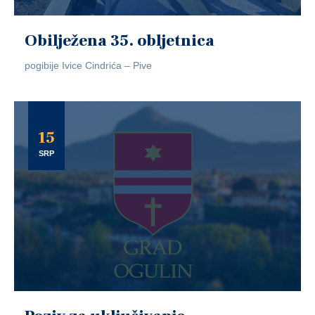
Obilježena 35. obljetnica
pogibije Ivice Cindrića – Pive
15
SRP