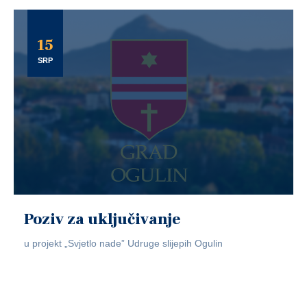
15
SRP
Poziv za uključivanje
u projekt „Svjetlo nade” Udruge slijepih Ogulin