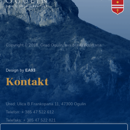
Copyright © 2018. Grad Ogulin, sva prava pridržana.
Design by
EA93
Kontakt
Ured: Ulica B.Frankopana 11, 47300 Ogulin
Telefon:
+ 385 47 522 612
Telefaks:
+ 385 47 522 821
E-mail:
grad-ogulin@ogulin.hr