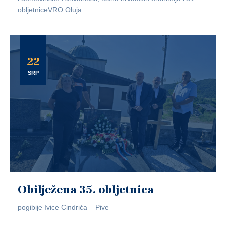
obljetniceVRO Oluja
22
SRP
Obilježena 35. obljetnica
pogibije Ivice Cindrića – Pive