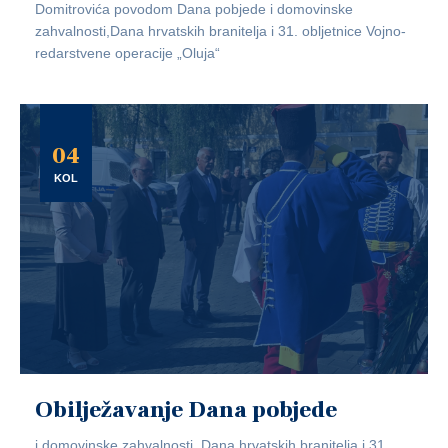
Domitrovića povodom Dana pobjede i domovinske
zahvalnosti,Dana hrvatskih branitelja i 31. obljetnice Vojno-
redarstvene operacije „Oluja“
04
KOL
Obilježavanje Dana pobjede
i domovinske zahvalnosti, Dana hrvatskih branitelja i 31.