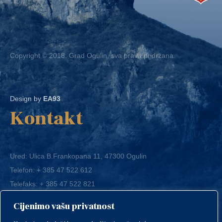
Copyright © 2018. Grad Ogulin, sva prava pridržana.
Design by
EA93
Kontakt
Ured: Ulica B.Frankopana 11, 47300 Ogulin
Telefon:
+ 385 47 522 612
Telefaks:
+ 385 47 522 821
E-mail:
grad-ogulin@ogulin.hr
Cijenimo vašu privatnost
OIB: 58264108511