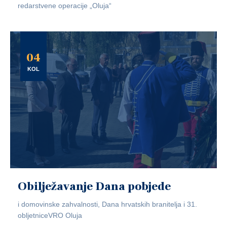
redarstvene operacije „Oluja“
04
KOL
Obilježavanje Dana pobjede
i domovinske zahvalnosti, Dana hrvatskih branitelja i 31.
obljetniceVRO Oluja