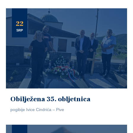
22
SRP
Obilježena 35. obljetnica
pogibije Ivice Cindrića – Pive