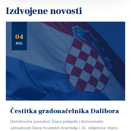
Izdvojene novosti
04
KOL
Čestitka gradonačelnika Dalibora
Domitrovića povodom Dana pobjede i domovinske
zahvalnosti,Dana hrvatskih branitelja i 31. obljetnice Vojno-