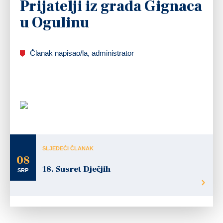
Prijatelji iz grada Gignaca
u Ogulinu
Članak napisao/la, administrator
U Ogulinu je od 1.- 6. srpnja boravilo pjevačko društvo Arc en ciel iz Gignaca na poziv
Hrvatskog pjevačkog društva Klek Ogulin.
SLJEDEĆI ČLANAK
08
18. Susret Dječjih
SRP