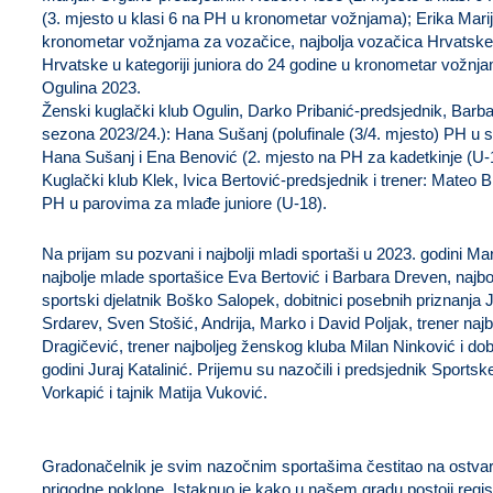
(3. mjesto u klasi 6 na PH u kronometar vožnjama); Erika Mari
kronometar vožnjama za vozačice, najbolja vozačica Hrvatske
Hrvatske u kategoriji juniora do 24 godine u kronometar vožnja
Ogulina 2023.
Ženski kuglački klub Ogulin, Darko Pribanić-predsjednik, Barbar
sezona 2023/24.): Hana Sušanj (polufinale (3/4. mjesto) PH u sp
Hana Sušanj i Ena Benović (2. mjesto na PH za kadetkinje (U-1
Kuglački klub Klek, Ivica Bertović-predsjednik i trener: Mateo 
PH u parovima za mlađe juniore (U-18).
Na prijam su pozvani i najbolji mladi sportaši u 2023. godini Mar
najbolje mlade sportašice Eva Bertović i Barbara Dreven, najbolj
sportski djelatnik Boško Salopek, dobitnici posebnih priznanja 
Srdarev, Sven Stošić, Andrija, Marko i David Poljak, trener n
Dragičević, trener najboljeg ženskog kluba Milan Ninković i dob
godini Juraj Katalinić. Prijemu su nazočili i predsjednik Sports
Vorkapić i tajnik Matija Vuković.
Gradonačelnik je svim nazočnim sportašima čestitao na ostvare
prigodne poklone. Istaknuo je kako u našem gradu postoji regis