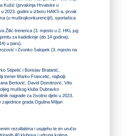
ja Kušić (prvakinja Hrvatske u
 u 2023. godini u izboru HAKS-a, prvak
ma (u muškojkonkurenciji!), sportašica
a Žilić-trenerica (3. mjesto u 2. HKL jug
rintu za kadetkinje (do 14 godina);
4) u paru).
Brozović i Zvonko Salopek (3. mjesto na
ko Stipetić i Borislav Bratanić,
i trener Marko Francetić, najbolji
Jana Bertović, David Domitrović, Vito
ajboljeg muškog kluba Dubravko
itnik nagrade za životno djelo u 2023.
ke zajednice grada Ogulina Miljan
nim rezultatima i uspjehu te im uručio
triranih 40 klubova i udruga kojima