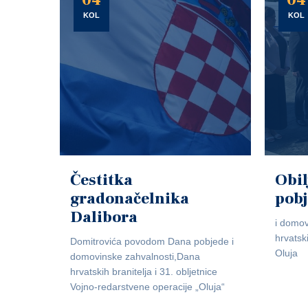
04
04
KOL
KOL
Čestitka
Obil
gradonačelnika
pob
Dalibora
i domov
hrvatsk
Domitrovića povodom Dana pobjede i
Oluja
domovinske zahvalnosti,Dana
hrvatskih branitelja i 31. obljetnice
Vojno-redarstvene operacije „Oluja“