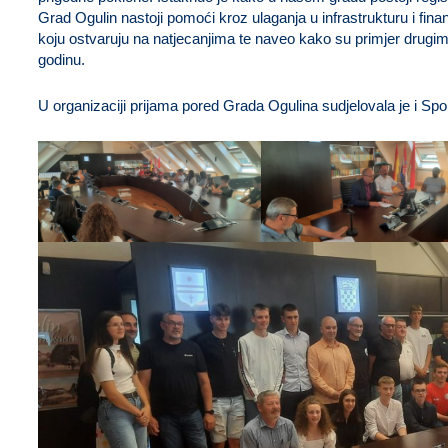
Grad Ogulin nastoji pomoći kroz ulaganja u infrastrukturu i finan
koju ostvaruju na natjecanjima te naveo kako su primjer drugim
godinu.
U organizaciji prijama pored Grada Ogulina sudjelovala je i Sp