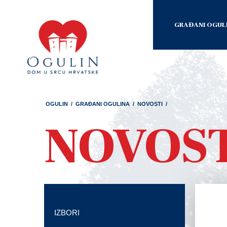
GRAĐANI OGUL
OGULIN
/
GRAĐANI OGULINA
/
NOVOSTI
/
NOVOS
IZBORI