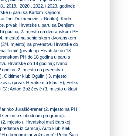
., 2019., 2020., 2022. i 2023. godine);
tske u paru sa Karlom Kajinom,
a Toni Dujmenović iz Borika); Karlo
ske, prvak Hrvatske u paru sa Denijem
 16 godina, 2. mjesto na dvoranskom PH
(3/4. mjesto) na seniorskom dvoranskom
(3/4. mjesto) na prvenstvu Hrvatske do
ena Tomić (prvakinja Hrvatske do 18
voranskom PH do 18 godina u paru s
stvu Hrvatske do 18 godina); Ivano
2 godina, 2. mjesto na prvenstvu
. Oldtimer klub Ogulin ( 3. mjesto
zović (prvak Hrvatske u klasi E); Feliks
i G); Anton Božičević (3. mjesto u klasi
Marinko Jurašić-trener (2. mjesto na PH
H seniori u slobodnom programu).
 (2. mjesto u Hrvatskoj mušićarskoj
i predatora iz čamca). Auto klub Klek,
6 PH u kronometar vožnjama); Petar Šajn