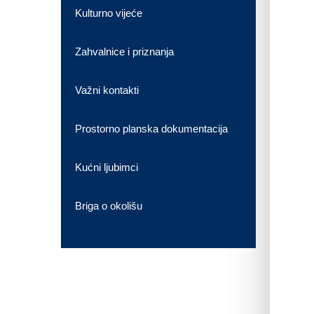
Kulturno vijeće
Zahvalnice i priznanja
Važni kontakti
Prostorno planska dokumentacija
Kućni ljubimci
Briga o okolišu