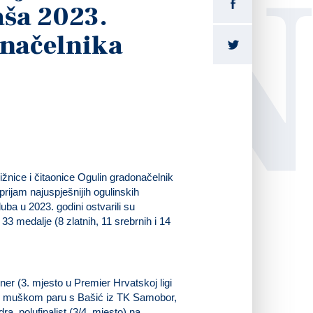
LI
aša 2023.
onačelnika
ižnice i čitaonice Ogulin gradonačelnik
 prijam najuspješnijih ogulinskih
uba u 2023. godini ostvarili su
3 medalje (8 zlatnih, 11 srebrnih i 14
ner (3. mjesto u Premier Hrvatskoj ligi
e u muškom paru s Bašić iz TK Samobor,
a, polufinalist (3/4. mjesto) na