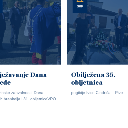
22
SRP
ježavanje Dana
Obilježena 35.
jede
obljetnica
inske zahvalnosti, Dana
pogibije Ivice Cindrića – Pive
ih branitelja i 31. obljetniceVRO