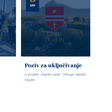
15
SRP
Poziv za uključivanje
u projekt „Svjetlo nade” Udruge slijepih
Ogulin