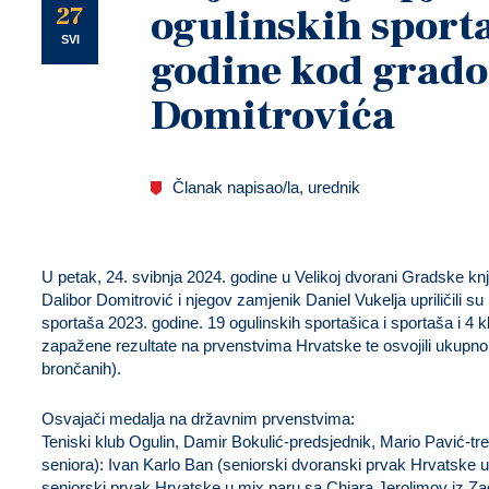
U
27
ogulinskih sport
SVI
godine kod grad
Domitrovića
Članak napisao/la, urednik
U petak, 24. svibnja 2024. godine u Velikoj dvorani Gradske knj
Dalibor Domitrović i njegov zamjenik Daniel Vukelja upriličili su
sportaša 2023. godine. 19 ogulinskih sportašica i sportaša i 4 kl
zapažene rezultate na prvenstvima Hrvatske te osvojili ukupno 3
brončanih).
Osvajači medalja na državnim prvenstvima:
Teniski klub Ogulin, Damir Bokulić-predsjednik, Mario Pavić-tre
seniora): Ivan Karlo Ban (seniorski dvoranski prvak Hrvatsk
seniorski prvak Hrvatske u mix paru sa Chiara Jerolimov iz Zadr