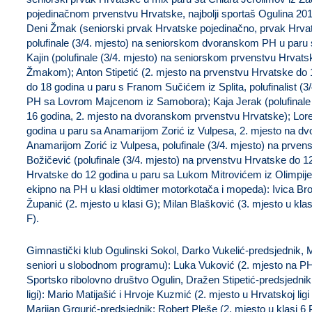
pojedinačnom prvenstvu Hrvatske, najbolji sportaš Ogulina 2018
Deni Žmak (seniorski prvak Hrvatske pojedinačno, prvak Hrva
polufinale (3/4. mjesto) na seniorskom dvoranskom PH u paru s
Kajin (polufinale (3/4. mjesto) na seniorskom prvenstvu Hrvat
Žmakom); Anton Stipetić (2. mjesto na prvenstvu Hrvatske do
do 18 godina u paru s Franom Sučićem iz Splita, polufinalist 
PH sa Lovrom Majcenom iz Samobora); Kaja Jerak (polufinale 
16 godina, 2. mjesto na dvoranskom prvenstvu Hrvatske); Lor
godina u paru sa Anamarijom Zorić iz Vulpesa, 2. mjesto na d
Anamarijom Zorić iz Vulpesa, polufinale (3/4. mjesto) na prven
Božičević (polufinale (3/4. mjesto) na prvenstvu Hrvatske do 1
Hrvatske do 12 godina u paru sa Lukom Mitrovićem iz Olimpije)
ekipno na PH u klasi oldtimer motorkotača i mopeda): Ivica Bro
Županić (2. mjesto u klasi G); Milan Blašković (3. mjesto u klas
F).
Gimnastički klub Ogulinski Sokol, Darko Vukelić-predsjednik, 
seniori u slobodnom programu): Luka Vuković (2. mjesto na P
Sportsko ribolovno društvo Ogulin, Dražen Stipetić-predsjednik
ligi): Mario Matijašić i Hrvoje Kuzmić (2. mjesto u Hrvatskoj lig
Marijan Grgurić-predsjednik: Robert Pleše (2. mjesto u klasi 