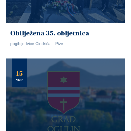
Obilježena 35. obljetnica
pogibije Ivice Cindrića – Pive
15
SRP