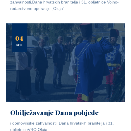
zahvalnosti,Dana hrvatskih branitelja i 31. obljetnice Vojno-
redarstvene operacije „Oluja“
04
KOL
Obilježavanje Dana pobjede
i domovinske zahvalnosti, Dana hrvatskih branitelja i 31.
obljetniceVRO Oluja