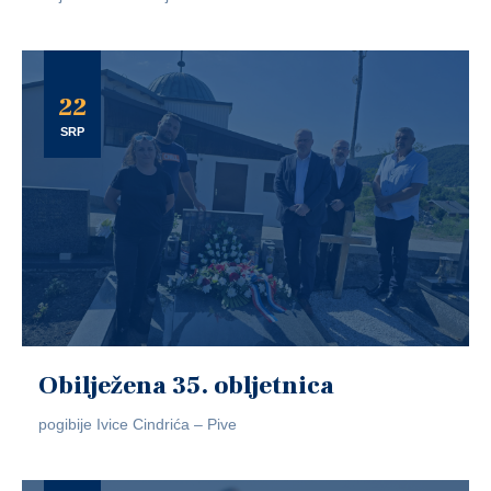
22
SRP
Obilježena 35. obljetnica
pogibije Ivice Cindrića – Pive