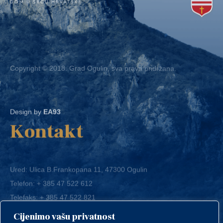
Copyright © 2018. Grad Ogulin, sva prava pridržana.
Design by
EA93
Kontakt
Ured: Ulica B.Frankopana 11, 47300 Ogulin
Telefon:
+ 385 47 522 612
Telefaks:
+ 385 47 522 821
E-mail:
grad-ogulin@ogulin.hr
Cijenimo vašu privatnost