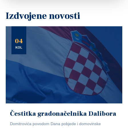
Izdvojene novosti
04
KOL
Čestitka gradonačelnika Dalibora
Domitrovića povodom Dana pobjede i domovinske