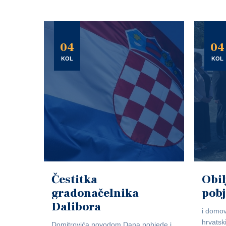
04
04
KOL
KOL
Čestitka
Obil
gradonačelnika
pob
Dalibora
i domov
hrvatsk
Domitrovića povodom Dana pobjede i