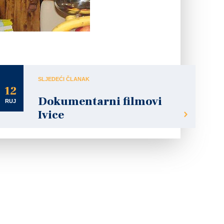
 rujna 2009. predstavljanje Priručnika za učitelje razredne
a.
SLJEDEĆI ČLANAK
12
Dokumentarni filmovi
RUJ
Ivice