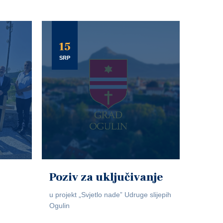
15
SRP
Poziv za uključivanje
u projekt „Svjetlo nade” Udruge slijepih
Ogulin