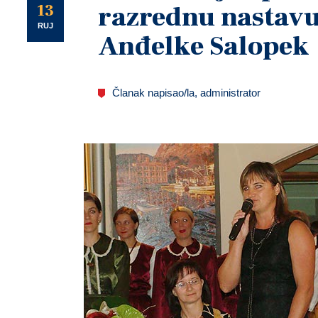
U
13
razrednu nastavu 
RUJ
Anđelke Salopek
Članak napisao/la, administrator