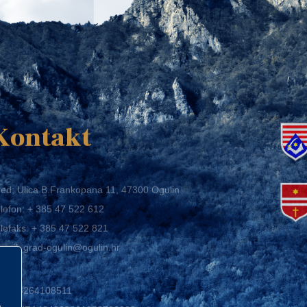
K
Kontakt
ed: Ulica B.Frankopana 11, 47300 Ogulin
lefon:
+ 385 47 522 612
lefaks:
+ 385 47 522 821
mail:
grad-ogulin@ogulin.hr
IB: 58264108511
BAN: HR1424020061829700009