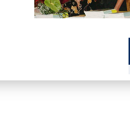
U sklopu događaja uoči Dana Grada Ogulina u atriju hotela Frankopan održano je u četvrtak 10.
nastave “Korelacija i integracija u razrednoj nastavi” autorice Anđelke Salopek, učiteljice mentor