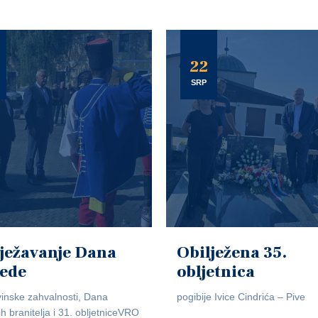
22
SRP
ježavanje Dana
Obilježena 35.
jede
obljetnica
inske zahvalnosti, Dana
pogibije Ivice Cindrića – Pive
ih branitelja i 31. obljetniceVRO