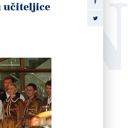
LI
učiteljice