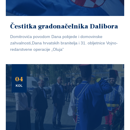
Čestitka gradonačelnika Dalibora
Domitrovića povodom Dana pobjede i domovinske
zahvalnosti,Dana hrvatskih branitelja i 31. obljetnice Vojno-
redarstvene operacije „Oluja“
04
KOL