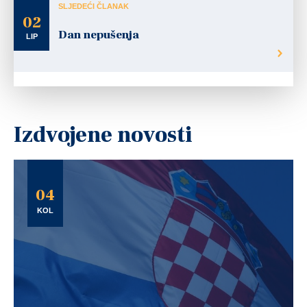
SLJEDEĆI ČLANAK
02
Dan nepušenja
LIP
Izdvojene novosti
04
KOL