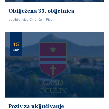
Obilježena 35. obljetnica
pogibije Ivice Cindrića – Pive
15
SRP
Poziv za uključivanje