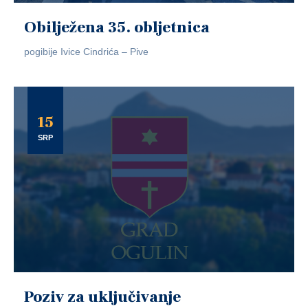
Obilježena 35. obljetnica
pogibije Ivice Cindrića – Pive
15
SRP
Poziv za uključivanje