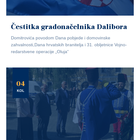
Čestitka gradonačelnika Dalibora
Domitrovića povodom Dana pobjede i domovinske
zahvalnosti,Dana hrvatskih branitelja i 31. obljetnice Vojno-
redarstvene operacije „Oluja“
04
KOL