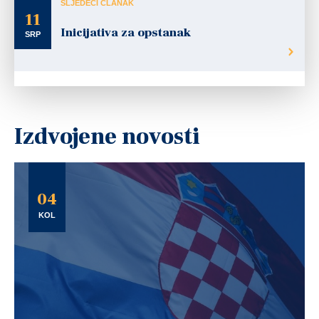
SLJEDEĆI ČLANAK
11
Inicijativa za opstanak
SRP
Izdvojene novosti
04
KOL