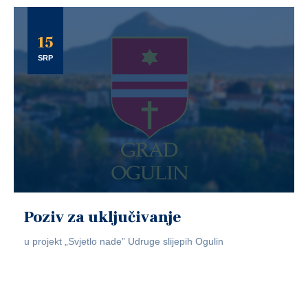
15
SRP
Poziv za uključivanje
u projekt „Svjetlo nade” Udruge slijepih Ogulin