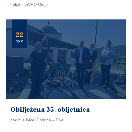
obljetniceVRO Oluja
22
SRP
Obilježena 35. obljetnica
pogibije Ivice Cindrića – Pive