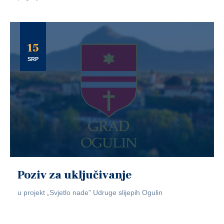
15
SRP
Poziv za uključivanje
u projekt „Svjetlo nade” Udruge slijepih Ogulin