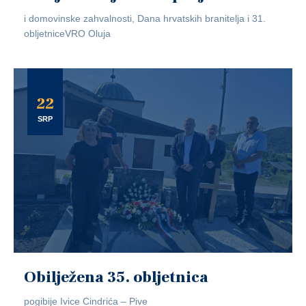
i domovinske zahvalnosti, Dana hrvatskih branitelja i 31.
obljetniceVRO Oluja
22
SRP
Obilježena 35. obljetnica
pogibije Ivice Cindrića – Pive