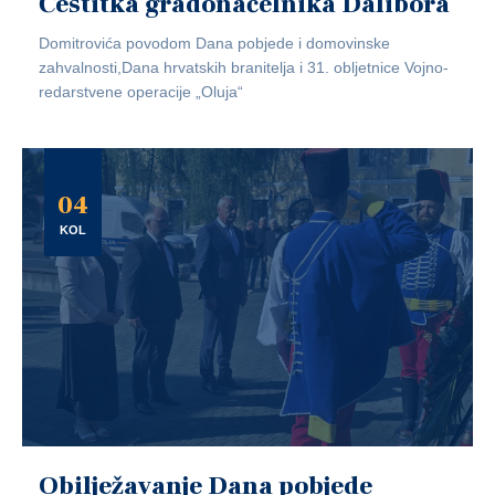
Čestitka gradonačelnika Dalibora
Domitrovića povodom Dana pobjede i domovinske
zahvalnosti,Dana hrvatskih branitelja i 31. obljetnice Vojno-
redarstvene operacije „Oluja“
04
KOL
Obilježavanje Dana pobjede