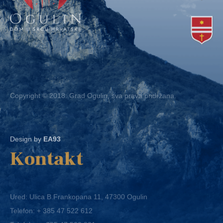
Copyright © 2018. Grad Ogulin, sva prava pridržana.
Design by
EA93
Kontakt
Ured: Ulica B.Frankopana 11, 47300 Ogulin
Telefon:
+ 385 47 522 612
Telefaks:
+ 385 47 522 821
E-mail:
grad-ogulin@ogulin.hr