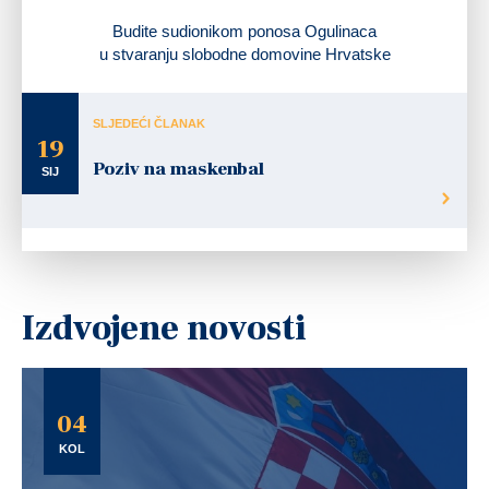
Budite sudionikom ponosa Ogulinaca
u stvaranju slobodne domovine Hrvatske
SLJEDEĆI ČLANAK
19
Poziv na maskenbal
SIJ
Izdvojene novosti
04
KOL