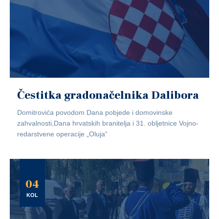
Čestitka gradonačelnika Dalibora
Domitrovića povodom Dana pobjede i domovinske
zahvalnosti,Dana hrvatskih branitelja i 31. obljetnice Vojno-
redarstvene operacije „Oluja“
04
KOL