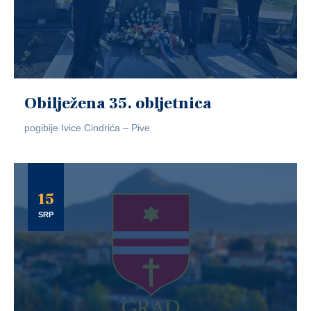
Obilježena 35. obljetnica
pogibije Ivice Cindrića – Pive
15
SRP