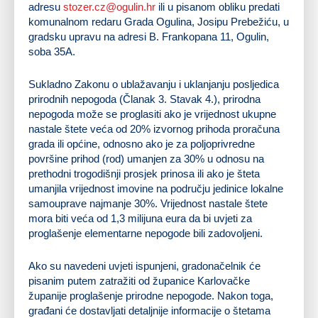
adresu
stozer.cz@ogulin.hr
ili u pisanom obliku predati
komunalnom redaru Grada Ogulina, Josipu Prebežiću, u
gradsku upravu na adresi B. Frankopana 11, Ogulin,
soba 35A.
Sukladno Zakonu o ublažavanju i uklanjanju posljedica
prirodnih nepogoda (Članak 3. Stavak 4.), prirodna
nepogoda može se proglasiti ako je vrijednost ukupne
nastale štete veća od 20% izvornog prihoda proračuna
grada ili općine, odnosno ako je za poljoprivredne
površine prihod (rod) umanjen za 30% u odnosu na
prethodni trogodišnji prosjek prinosa ili ako je šteta
umanjila vrijednost imovine na području jedinice lokalne
samouprave najmanje 30%. Vrijednost nastale štete
mora biti veća od 1,3 milijuna eura da bi uvjeti za
proglašenje elementarne nepogode bili zadovoljeni.
Ako su navedeni uvjeti ispunjeni, gradonačelnik će
pisanim putem zatražiti od županice Karlovačke
županije proglašenje prirodne nepogode. Nakon toga,
građani će dostavljati detaljnije informacije o štetama