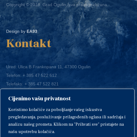
Design by
EA93
Kontakt
Ured: Ulica B.Frankopana 11, 47300 Ogulin
Telefon:
+ 385 47 522 612
Telefaks:
+ 385 47 522 821
E-mail:
grad-ogulin@ogulin.hr
Cijenimo vašu privatnost
OIB: 58264108511
Koristimo kolačiće za poboljšanje vašeg iskustva
IBAN: HR1424020061829700009
pregledavanja, posluživanje prilagođenih oglasa ili sadržaja i
analizu našeg prometa. Klikom na "Prihvati sve" pristajete na
našu upotrebu kolačića.