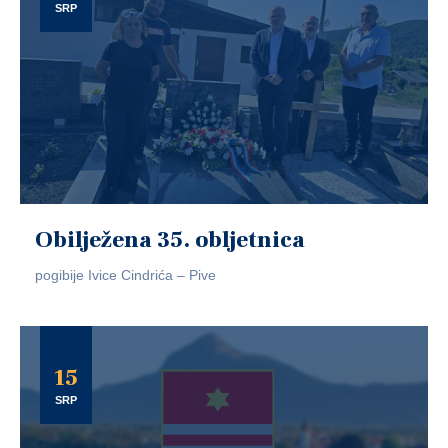
SRP
Obilježena 35. obljetnica
pogibije Ivice Cindrića – Pive
15
SRP