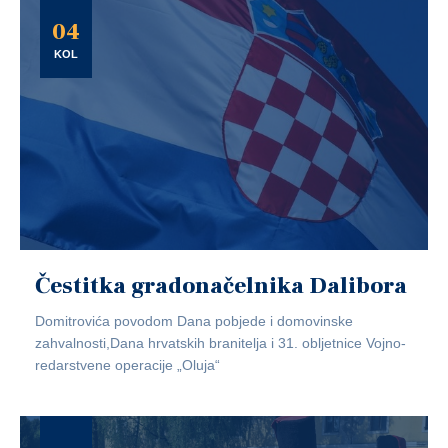
04
KOL
Čestitka gradonačelnika Dalibora
Domitrovića povodom Dana pobjede i domovinske
zahvalnosti,Dana hrvatskih branitelja i 31. obljetnice Vojno-
redarstvene operacije „Oluja“