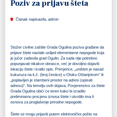
Poziv za prijavu šteta
Članak napisao/la, admin
Stožer civilne zaštite Grada Ogulina poziva građane da
prijave štete nastale uslijed elementarne nepogode koja
je jučer zadesila grad Ogulin. Za sada nije potrebno
popunjavati nikakve obrasce, već je dovoljno dojaviti
lokaciju štete i kratki opis. Primjerice, „uništen je nasad
kukuruza na k.č. (broj čestice) u Otoku Oštarijskom“ ili
„poplavljen je stambeni prostor na adresi (upisati
adresu)“. Na temelju ovih dojava, Povjerenstvo za štete
Grada Ogulina obići će teren kako bi izradilo
preliminarnu procjenu iznosa štete i utvrdilo ima li
osnova za proglašenje prirodne nepogode.
Štete se mogu prijaviti putem elektroničke pošte na