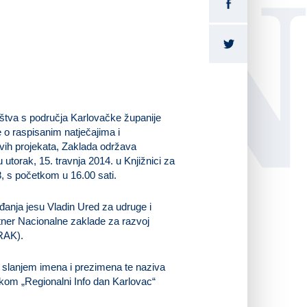
LI
uštva s područja Karlovačke županije
 o raspisanim natječajima i
vih projekata, Zaklada održava
 u utorak,
15. travnja 2014.
u Knjižnici za
8
, s početkom u
16.00 sati
.
anja jesu Vladin Ured za udruge i
tner Nacionalne zaklade za razvoj
RAK).
e slanjem imena i prezimena te naziva
om „Regionalni Info dan Karlovac“