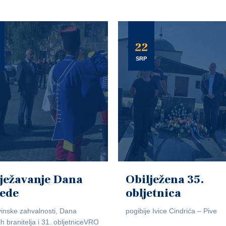
22
SRP
ježavanje Dana
Obilježena 35.
jede
obljetnica
inske zahvalnosti, Dana
pogibije Ivice Cindrića – Pive
ih branitelja i 31. obljetniceVRO