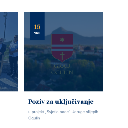
15
SRP
Poziv za uključivanje
u projekt „Svjetlo nade” Udruge slijepih
Ogulin