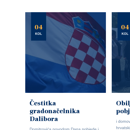
04
04
KOL
KOL
Čestitka
Obil
gradonačelnika
pob
Dalibora
i domov
hrvatsk
Domitrovića povodom Dana pobjede i