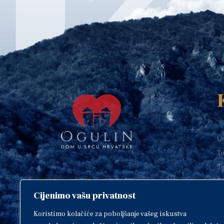
Ur
Te
Te
E-
Cijenimo vašu privatnost
O
Copyright © 2018. Grad Ogulin,
sva prava pridržana.
I
Koristimo kolačiće za poboljšanje vašeg iskustva