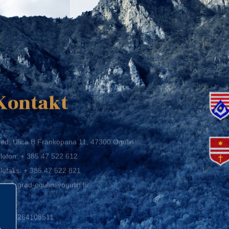
K
Kontakt
ed: Ulica B.Frankopana 11, 47300 Ogulin
lefon:
+ 385 47 522 612
lefaks:
+ 385 47 522 821
mail:
grad-ogulin@ogulin.hr
IB: 58264108511
BAN: HR1424020061829700009