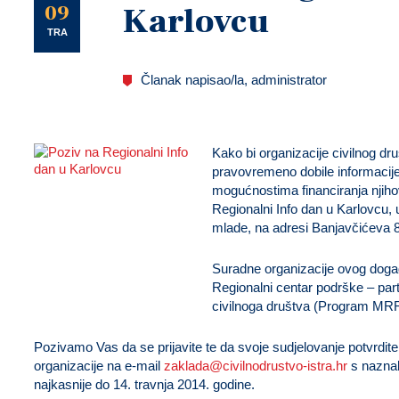
U
09
Karlovcu
TRA
Članak napisao/la, administrator
Kako bi organizacije civilnog dr
pravovremeno dobile informacije
mogućnostima financiranja njiho
Regionalni Info dan u Karlovcu
,
mlade, na adresi
Banjavčićeva 
Suradne organizacije ovog događ
Regionalni centar podrške – par
civilnoga društva (Program MR
Pozivamo Vas da se prijavite te da svoje sudjelovanje potvrdit
organizacije na e-mail
zaklada@civilnodrustvo-istra.hr
s naznak
najkasnije do
14. travnja 2014. godine.