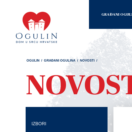
GRAĐANI OGUL
OGULIN
/
GRAĐANI OGULINA
/
NOVOSTI
/
NOVOS
IZBORI