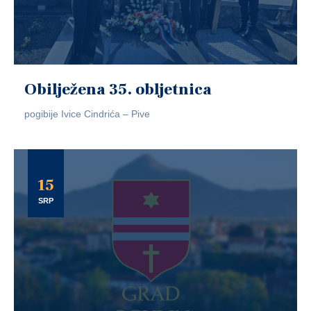
Obilježena 35. obljetnica
pogibije Ivice Cindrića – Pive
15
SRP