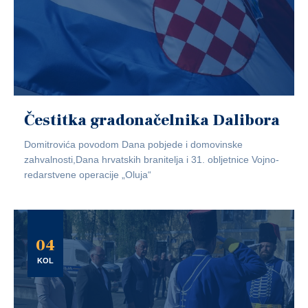
Čestitka gradonačelnika Dalibora
Domitrovića povodom Dana pobjede i domovinske
zahvalnosti,Dana hrvatskih branitelja i 31. obljetnice Vojno-
redarstvene operacije „Oluja“
04
KOL