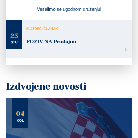
Veselimo se ugodnom druženju!
SLJEDEĆI ČLANAK
25
POZIV NA Prodajno
STU
Izdvojene novosti
04
KOL