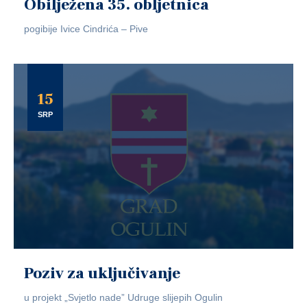
Obilježena 35. obljetnica
pogibije Ivice Cindrića – Pive
15
SRP
Poziv za uključivanje
u projekt „Svjetlo nade” Udruge slijepih Ogulin