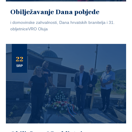
Obilježavanje Dana pobjede
i domovinske zahvalnosti, Dana hrvatskih branitelja i 31.
obljetniceVRO Oluja
22
SRP