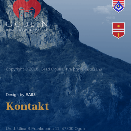
Copyright © 2018. Grad Ogulin, sva prava pridržana.
Design by
EA93
Kontakt
Ured: Ulica B.Frankopana 11, 47300 Ogulin
Telefon:
+ 385 47 522 612