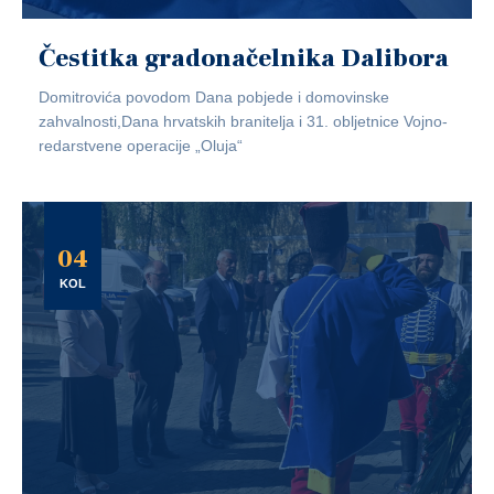
Čestitka gradonačelnika Dalibora
Domitrovića povodom Dana pobjede i domovinske
zahvalnosti,Dana hrvatskih branitelja i 31. obljetnice Vojno-
redarstvene operacije „Oluja“
04
KOL