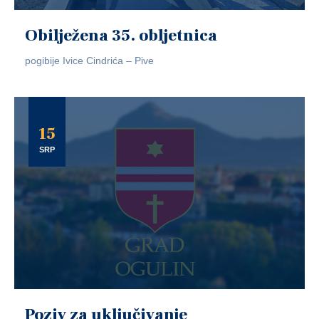
Obilježena 35. obljetnica
pogibije Ivice Cindrića – Pive
15
SRP
Poziv za uključivanje