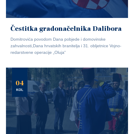
Čestitka gradonačelnika Dalibora
Domitrovića povodom Dana pobjede i domovinske
zahvalnosti,Dana hrvatskih branitelja i 31. obljetnice Vojno-
redarstvene operacije „Oluja“
04
KOL