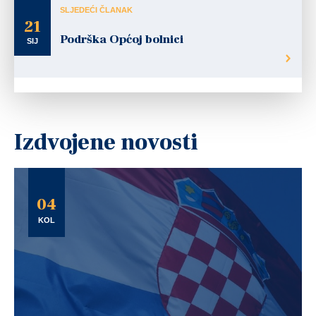
SLJEDEĆI ČLANAK
21
Podrška Općoj bolnici
SIJ
Izdvojene novosti
04
KOL