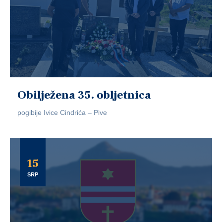
Obilježena 35. obljetnica
pogibije Ivice Cindrića – Pive
15
SRP