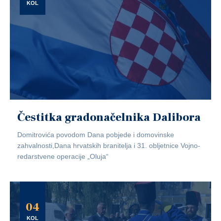
KOL
Čestitka gradonačelnika Dalibora
Domitrovića povodom Dana pobjede i domovinske
zahvalnosti,Dana hrvatskih branitelja i 31. obljetnice Vojno-
redarstvene operacije „Oluja“
04
KOL