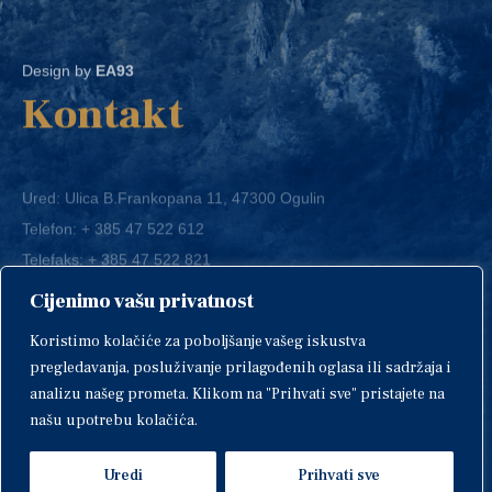
Design by
EA93
Kontakt
Ured: Ulica B.Frankopana 11, 47300 Ogulin
Telefon:
+ 385 47 522 612
Telefaks:
+ 385 47 522 821
E-mail:
grad-ogulin@ogulin.hr
Cijenimo vašu privatnost
OIB: 58264108511
Koristimo kolačiće za poboljšanje vašeg iskustva
IBAN: HR1424020061829700009
pregledavanja, posluživanje prilagođenih oglasa ili sadržaja i
analizu našeg prometa. Klikom na "Prihvati sve" pristajete na
našu upotrebu kolačića.
Uredi
Prihvati sve