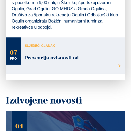
s početkom u
9,00 sati, u Školskoj športskoj dvorani
Ogulin
, Grad Ogulin, GO MHDZ-a Grada Ogulina,
Društvo za športsku rekreaciju Ogulin i Odbojkaški klub
Ogulin organiziraju
Božićni humanitarni turnir za
rekreativce u odbojci
.
SLJEDEĆI ČLANAK
07
Prevencija ovisnosti od
PRO
Izdvojene novosti
04