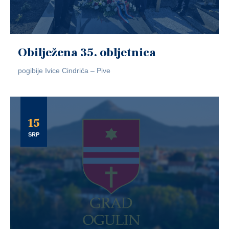
Obilježena 35. obljetnica
pogibije Ivice Cindrića – Pive
15
SRP