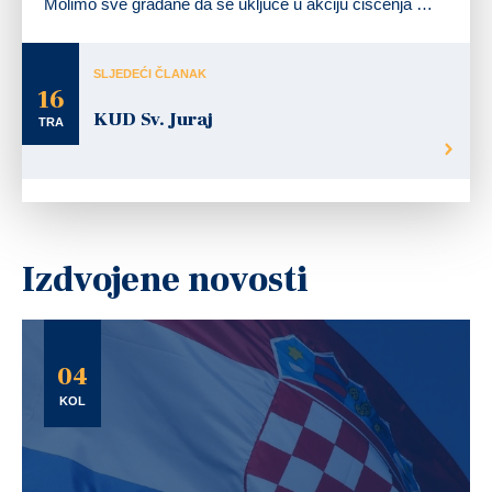
Molimo sve građane da se uključe u akciju čišćenja …
SLJEDEĆI ČLANAK
16
KUD Sv. Juraj
TRA
Izdvojene novosti
04
KOL