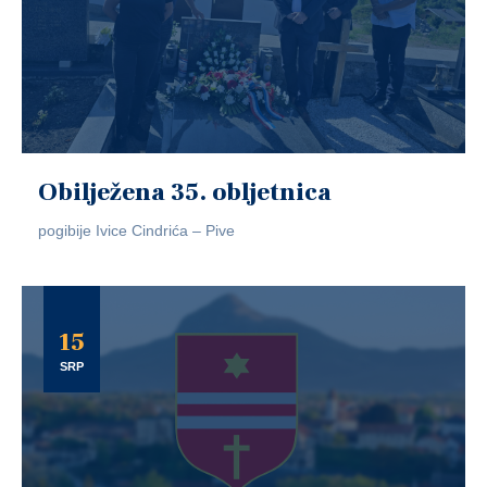
Obilježena 35. obljetnica
pogibije Ivice Cindrića – Pive
15
SRP