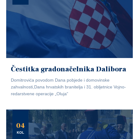
Čestitka gradonačelnika Dalibora
Domitrovića povodom Dana pobjede i domovinske
zahvalnosti,Dana hrvatskih branitelja i 31. obljetnice Vojno-
redarstvene operacije „Oluja“
04
KOL