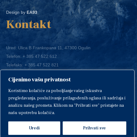
Design by
EA93
Kontakt
Ured: Ulica B.Frankopana 11, 47300 Ogulin
Telefon:
+ 385 47 522 612
Telefaks:
+ 385 47 522 821
E-mail:
grad-ogulin@ogulin.hr
Cijenimo vašu privatnost
OIB: 58264108511
Koristimo kolačiće za poboljšanje vašeg iskustva
IBAN: HR1424020061829700009
pregledavanja, posluživanje prilagođenih oglasa ili sadržaja i
analizu našeg prometa. Klikom na "Prihvati sve" pristajete na
našu upotrebu kolačića.
Uredi
Prihvati sve