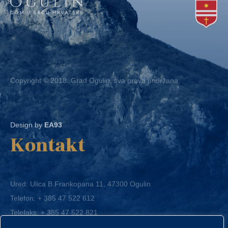
Copyright © 2018. Grad Ogulin, sva prava pridržana.
Design by
EA93
Kontakt
Ured: Ulica B.Frankopana 11, 47300 Ogulin
Telefon:
+ 385 47 522 612
Telefaks:
+ 385 47 522 821
E-mail:
grad-ogulin@ogulin.hr