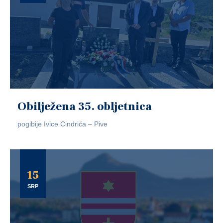
Obilježena 35. obljetnica
pogibije Ivice Cindrića – Pive
15
SRP