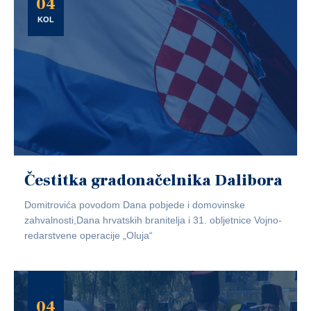
04
KOL
Čestitka gradonačelnika Dalibora
Domitrovića povodom Dana pobjede i domovinske
zahvalnosti,Dana hrvatskih branitelja i 31. obljetnice Vojno-
redarstvene operacije „Oluja“
04