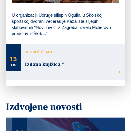
U organizaciji Udruge slijepih Ogulin, u Školskoj
športskoj dvorani večeras je Kazalište slijepih i
slabovidnih “Novi život” iz Zagreba, izvelo Molièrovu
predstavu “Škrtac”.
SLJEDEĆI ČLANAK
13
Izdana knjižica ”
LIS
Izdvojene novosti