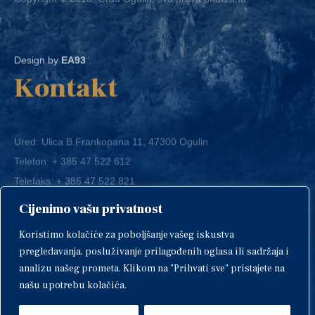
Design by
EA93
Kontakt
Ured: Ulica B.Frankopana 11, 47300 Ogulin
Telefon:
+ 385 47 522 612
Telefaks:
+ 385 47 522 821
E-mail:
grad-ogulin@ogulin.hr
Cijenimo vašu privatnost
OIB: 58264108511
Koristimo kolačiće za poboljšanje vašeg iskustva
IBAN: HR1424020061829700009
pregledavanja, posluživanje prilagođenih oglasa ili sadržaja i
analizu našeg prometa. Klikom na "Prihvati sve" pristajete na
našu upotrebu kolačića.