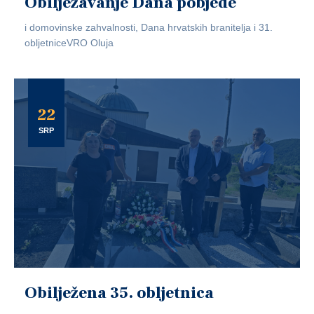
Obilježavanje Dana pobjede
i domovinske zahvalnosti, Dana hrvatskih branitelja i 31.
obljetniceVRO Oluja
22
SRP
Obilježena 35. obljetnica