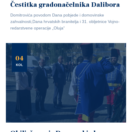
Čestitka gradonačelnika Dalibora
Domitrovića povodom Dana pobjede i domovinske
zahvalnosti,Dana hrvatskih branitelja i 31. obljetnice Vojno-
redarstvene operacije „Oluja“
04
KOL