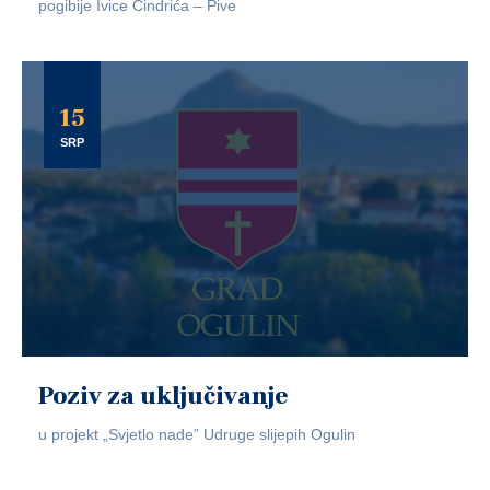
pogibije Ivice Cindrića – Pive
15
SRP
Poziv za uključivanje
u projekt „Svjetlo nade” Udruge slijepih Ogulin