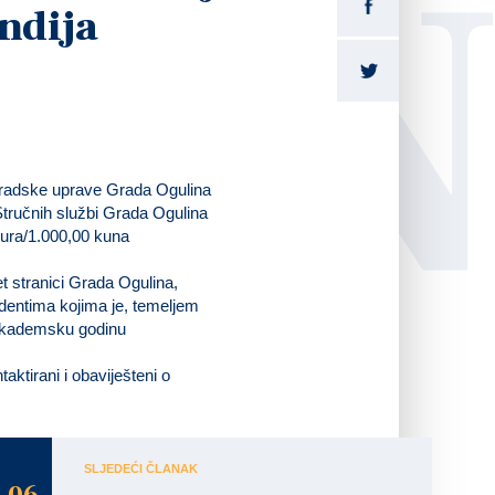
LI
ndija
i Gradske uprave Grada Ogulina
Stručnih službi Grada Ogulina
 eura/1.000,00 kuna
t stranici Grada Ogulina,
tudentima kojima je, temeljem
 akademsku godinu
aktirani i obaviješteni o
SLJEDEĆI ČLANAK