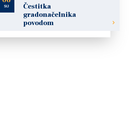
06
Čestitka
SIJ
gradonačelnika
povodom