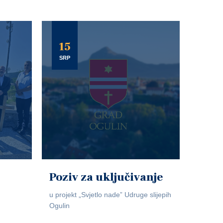
15
SRP
Poziv za uključivanje
u projekt „Svjetlo nade” Udruge slijepih
Ogulin