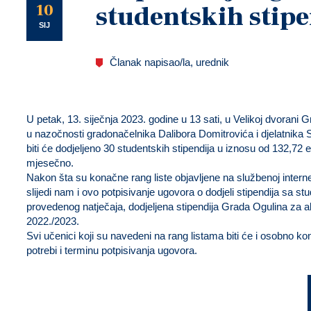
U
10
studentskih stipe
SIJ
Članak napisao/la, urednik
U petak, 13. siječnja 2023. godine u 13 sati, u Velikoj dvoran
u nazočnosti gradonačelnika Dalibora Domitrovića i djelatnika 
biti će dodjeljeno 30 studentskih stipendija u iznosu od 132,72
mjesečno.
Nakon šta su konačne rang liste objavljene na službenoj interne
slijedi nam i ovo potpisivanje ugovora o dodjeli stipendija sa s
provedenog natječaja, dodjeljena stipendija Grada Ogulina za
2022./2023.
Svi učenici koji su navedeni na rang listama biti će i osobno kont
potrebi i terminu potpisivanja ugovora.