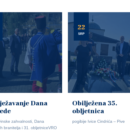
22
SRP
ježavanje Dana
Obilježena 35.
jede
obljetnica
inske zahvalnosti, Dana
pogibije Ivice Cindrića – Pive
ih branitelja i 31. obljetniceVRO