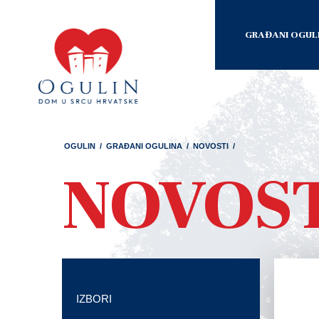
GRAĐANI OGUL
OGULIN
/
GRAĐANI OGULINA
/
NOVOSTI
/
NOVOS
IZBORI