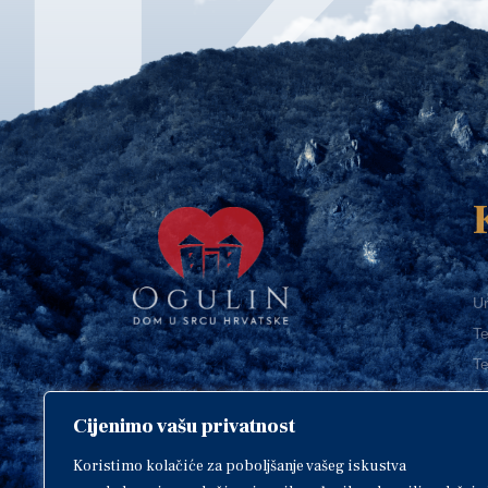
Ur
Te
Te
E-
Cijenimo vašu privatnost
O
Copyright © 2018. Grad Ogulin,
sva prava pridržana.
I
Koristimo kolačiće za poboljšanje vašeg iskustva