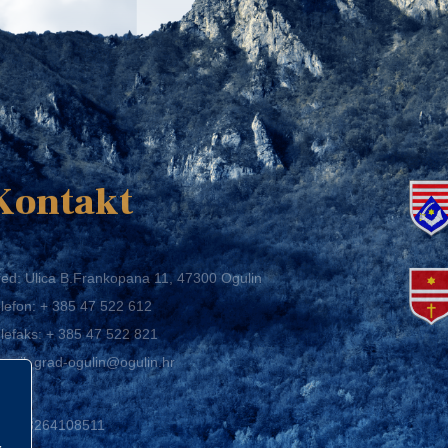
K
Kontakt
ed: Ulica B.Frankopana 11, 47300 Ogulin
lefon:
+ 385 47 522 612
lefaks:
+ 385 47 522 821
mail:
grad-ogulin@ogulin.hr
IB: 58264108511
BAN: HR1424020061829700009