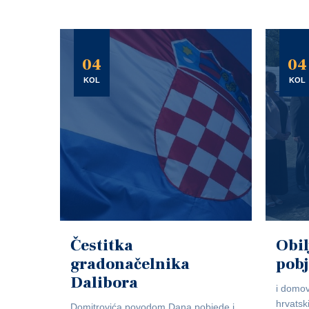
04
04
KOL
KOL
Čestitka
Obil
gradonačelnika
pob
Dalibora
i domov
hrvatsk
Domitrovića povodom Dana pobjede i