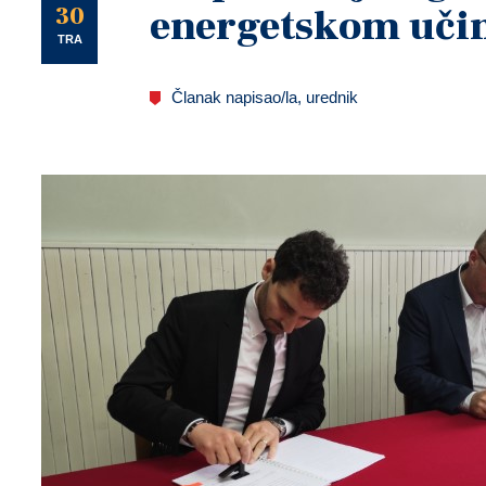
U
30
energetskom uči
TRA
Članak napisao/la, urednik