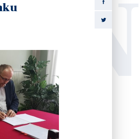
LI
nku