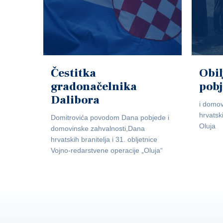
Čestitka
Obil
gradonačelnika
pob
Dalibora
i domov
hrvatsk
Domitrovića povodom Dana pobjede i
Oluja
domovinske zahvalnosti,Dana
hrvatskih branitelja i 31. obljetnice
Vojno-redarstvene operacije „Oluja“