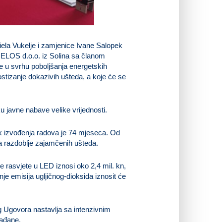
ela Vukelje i zamjenice Ivane Salopek
ELOS d.o.o. iz Solina sa članom
 u svrhu poboljšanja energetskih
stizanje dokazivih ušteda, a koje će se
u javne nabave velike vrijednosti.
ok izvođenja radova je 74 mjeseca. Od
za razdoblje zajamčenih ušteda.
 rasvjete u LED iznosi oko 2,4 mil. kn,
je emisija ugljičnog-dioksida iznosit će
g Ugovora nastavlja sa intenzivnim
rađane.