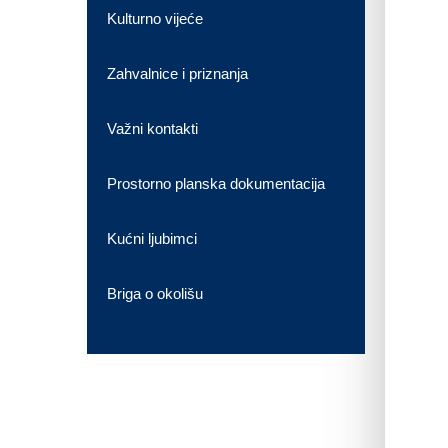
Kulturno vijeće
Zahvalnice i priznanja
Važni kontakti
Prostorno planska dokumentacija
Kućni ljubimci
Briga o okolišu