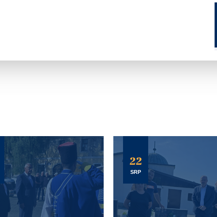
22
SRP