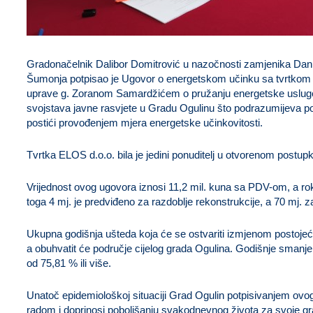
Gradonačelnik Dalibor Domitrović u nazočnosti zamjenika Dani
Šumonja potpisao je Ugovor o energetskom učinku sa tvrtkom 
uprave g. Zoranom Samardžićem o pružanju energetske usluge
svojstava javne rasvjete u Gradu Ogulinu što podrazumijeva po
postići provođenjem mjera energetske učinkovitosti.
Tvrtka ELOS d.o.o. bila je jedini ponuditelj u otvorenom postupk
Vrijednost ovog ugovora iznosi 11,2 mil. kuna sa PDV-om, a r
toga 4 mj. je predviđeno za razdoblje rekonstrukcije, a 70 mj. 
Ukupna godišnja ušteda koja će se ostvariti izmjenom postojeće
a obuhvatit će područje cijelog grada Ogulina. Godišnje smanjen
od 75,81 % ili više.
Unatoč epidemiološkoj situaciji Grad Ogulin potpisivanjem ovo
radom i doprinosi poboljšanju svakodnevnog života za svoje g