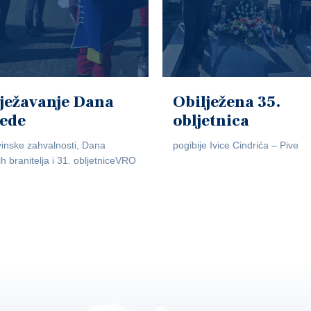
ježavanje Dana
Obilježena 35.
jede
obljetnica
inske zahvalnosti, Dana
pogibije Ivice Cindrića – Pive
ih branitelja i 31. obljetniceVRO