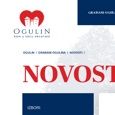
GRAĐANI OGUL
OGULIN
/
GRAĐANI OGULINA
/
NOVOSTI
/
NOVOS
IZBORI