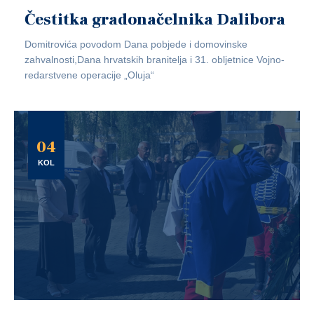
Čestitka gradonačelnika Dalibora
Domitrovića povodom Dana pobjede i domovinske
zahvalnosti,Dana hrvatskih branitelja i 31. obljetnice Vojno-
redarstvene operacije „Oluja“
04
KOL