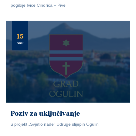
pogibije Ivice Cindrića – Pive
15
SRP
Poziv za uključivanje
u projekt „Svjetlo nade” Udruge slijepih Ogulin