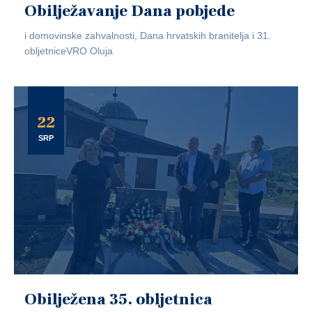
Obilježavanje Dana pobjede
i domovinske zahvalnosti, Dana hrvatskih branitelja i 31.
obljetniceVRO Oluja
22
SRP
Obilježena 35. obljetnica