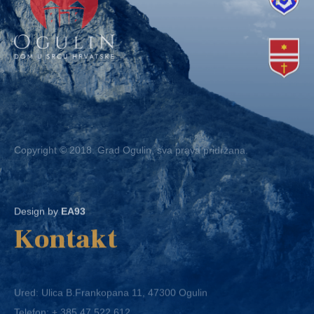
Copyright © 2018. Grad Ogulin, sva prava pridržana.
Design by
EA93
Kontakt
Ured: Ulica B.Frankopana 11, 47300 Ogulin
Telefon:
+ 385 47 522 612
Telefaks:
+ 385 47 522 821