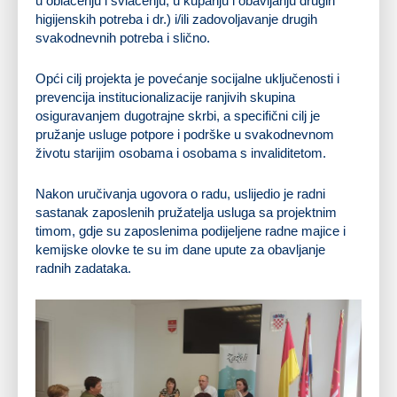
u oblačenju i svlačenju, u kupanju i obavljanju drugih
higijenskih potreba i dr.) i/ili zadovoljavanje drugih
svakodnevnih potreba i slično.
Opći cilj projekta je povećanje socijalne uključenosti i
prevencija institucionalizacije ranjivih skupina
osiguravanjem dugotrajne skrbi, a specifični cilj je
pružanje usluge potpore i podrške u svakodnevnom
životu starijim osobama i osobama s invaliditetom.
Nakon uručivanja ugovora o radu, uslijedio je radni
sastanak zaposlenih pružatelja usluga sa projektnim
timom, gdje su zaposlenima podijeljene radne majice i
kemijske olovke te su im dane upute za obavljanje
radnih zadataka.