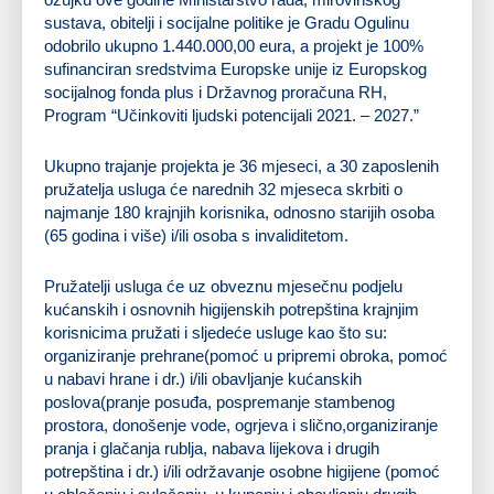
sustava, obitelji i socijalne politike je Gradu Ogulinu
odobrilo ukupno 1.440.000,00 eura, a projekt je 100%
sufinanciran sredstvima Europske unije iz Europskog
socijalnog fonda plus i Državnog proračuna RH,
Program “Učinkoviti ljudski potencijali 2021. – 2027.”
Ukupno trajanje projekta je 36 mjeseci, a 30 zaposlenih
pružatelja usluga će narednih 32 mjeseca skrbiti o
najmanje 180 krajnjih korisnika, odnosno starijih osoba
(65 godina i više) i/ili osoba s invaliditetom.
Pružatelji usluga će uz obveznu mjesečnu podjelu
kućanskih i osnovnih higijenskih potrepština krajnjim
korisnicima pružati i sljedeće usluge kao što su:
organiziranje prehrane(pomoć u pripremi obroka, pomoć
u nabavi hrane i dr.) i/ili obavljanje kućanskih
poslova(pranje posuđa, pospremanje stambenog
prostora, donošenje vode, ogrjeva i slično,organiziranje
pranja i glačanja rublja, nabava lijekova i drugih
potrepština i dr.) i/ili održavanje osobne higijene (pomoć