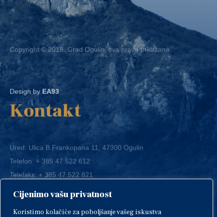
Copyright © 2018. Grad Ogulin, sva prava pridržana.
Design by
EA93
Kontakt
Ured: Ulica B.Frankopana 11, 47300 Ogulin
Telefon:
+ 385 47 522 612
Telefaks:
+ 385 47 522 821
E-mail:
grad-ogulin@ogulin.hr
Cijenimo vašu privatnost
OIB: 58264108511
Koristimo kolačiće za poboljšanje vašeg iskustva
IBAN: HR1424020061829700009