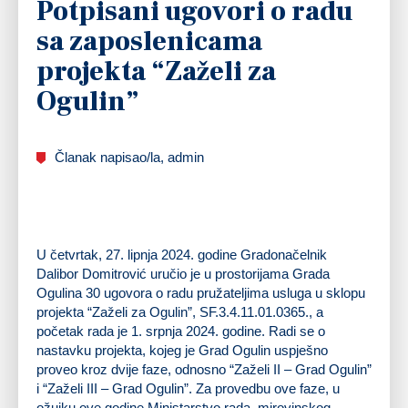
Potpisani ugovori o radu
sa zaposlenicama
projekta “Zaželi za
Ogulin”
Članak napisao/la, admin
U četvrtak, 27. lipnja 2024. godine Gradonačelnik
Dalibor Domitrović uručio je u prostorijama Grada
Ogulina 30 ugovora o radu pružateljima usluga u sklopu
projekta “Zaželi za Ogulin”, SF.3.4.11.01.0365., a
početak rada je 1. srpnja 2024. godine. Radi se o
nastavku projekta, kojeg je Grad Ogulin uspješno
proveo kroz dvije faze, odnosno “Zaželi II – Grad Ogulin”
i “Zaželi III – Grad Ogulin”. Za provedbu ove faze, u
ožujku ove godine Ministarstvo rada, mirovinskog