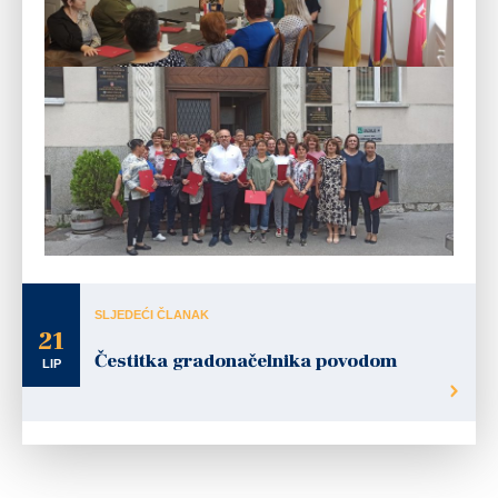
SLJEDEĆI ČLANAK
21
Čestitka gradonačelnika povodom
LIP