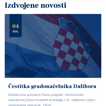
Izdvojene novosti
04
KOL
Čestitka gradonačelnika Dalibora
Domitrovića povodom Dana pobjede i domovinske
zahvalnosti,Dana hrvatskih branitelja i 31. obljetnice Vojno-
redarstvene operacije „Oluja“