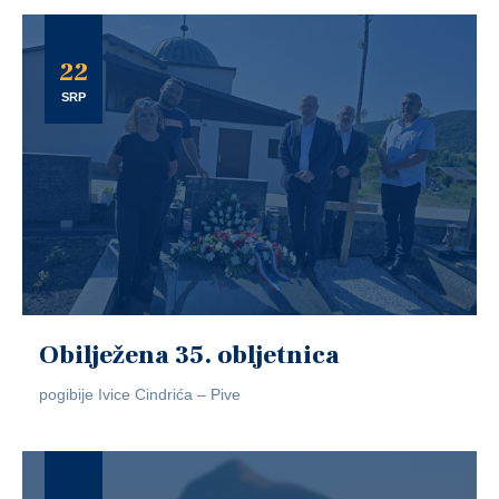
22
SRP
Obilježena 35. obljetnica
pogibije Ivice Cindrića – Pive