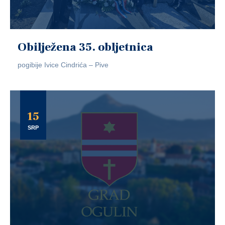
Obilježena 35. obljetnica
pogibije Ivice Cindrića – Pive
15
SRP