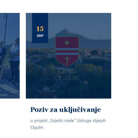
15
SRP
Poziv za uključivanje
u projekt „Svjetlo nade” Udruge slijepih
Ogulin