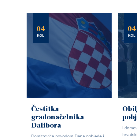
04
04
KOL
KOL
Čestitka
Obil
gradonačelnika
pob
Dalibora
i domov
hrvatsk
Domitrovića povodom Dana pobjede i