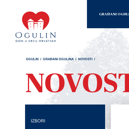
GRAĐANI OGUL
OGULIN
/
GRAĐANI OGULINA
/
NOVOSTI
/
NOVOS
IZBORI