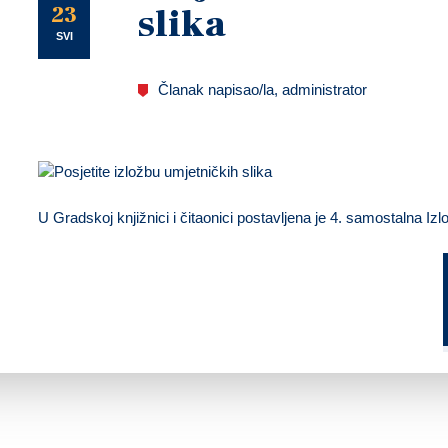
U
23
slika
SVI
Članak napisao/la, administrator
U Gradskoj knjižnici i čitaonici postavljena je 4. samostalna Izl