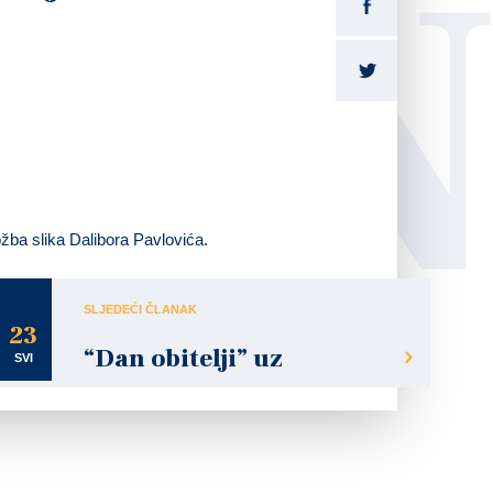
LI
ožba slika Dalibora Pavlovića.
SLJEDEĆI ČLANAK
23
“Dan obitelji” uz
SVI