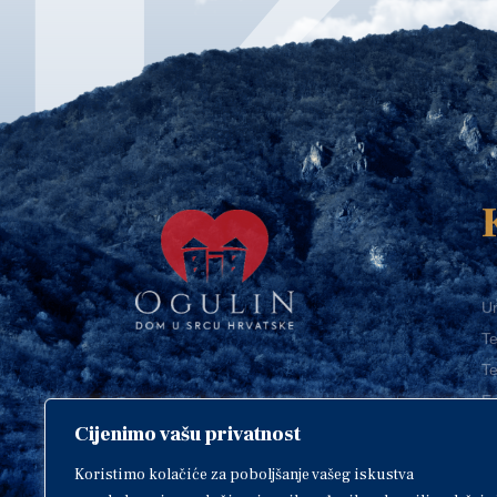
Ur
Te
Te
E-
Cijenimo vašu privatnost
O
Copyright © 2018. Grad Ogulin,
sva prava pridržana.
I
Koristimo kolačiće za poboljšanje vašeg iskustva