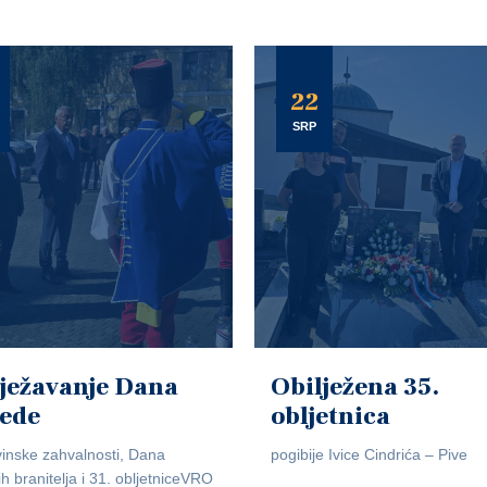
22
SRP
ježavanje Dana
Obilježena 35.
jede
obljetnica
inske zahvalnosti, Dana
pogibije Ivice Cindrića – Pive
ih branitelja i 31. obljetniceVRO