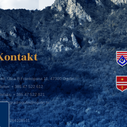
K
Kontakt
ed: Ulica B.Frankopana 11, 47300 Ogulin
lefon:
+ 385 47 522 612
lefaks:
+ 385 47 522 821
mail:
grad-ogulin@ogulin.hr
IB: 58264108511
BAN: HR1424020061829700009