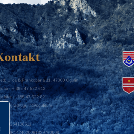
K
Kontakt
ed: Ulica B.Frankopana 11, 47300 Ogulin
lefon:
+ 385 47 522 612
lefaks:
+ 385 47 522 821
mail:
grad-ogulin@ogulin.hr
IB: 58264108511
BAN: HR1424020061829700009
i