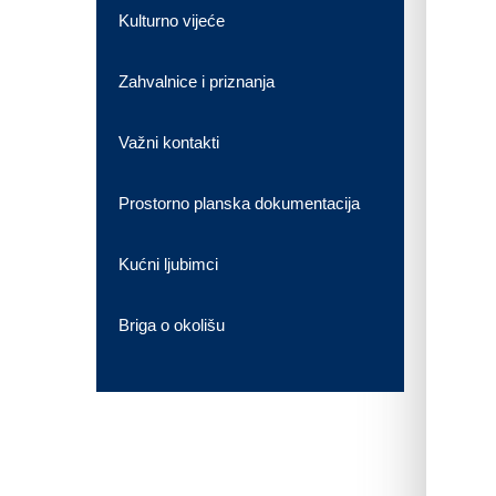
Kulturno vijeće
Zahvalnice i priznanja
Važni kontakti
Prostorno planska dokumentacija
Kućni ljubimci
Briga o okolišu