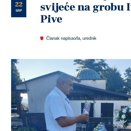
U
22
svijeće na grobu 
SRP
Pive
Članak napisao/la, urednik