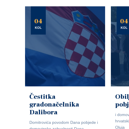
04
04
KOL
KOL
Čestitka
Obil
gradonačelnika
pob
Dalibora
i domov
hrvatsk
Domitrovića povodom Dana pobjede i
Oluja
domovinske zahvalnosti,Dana