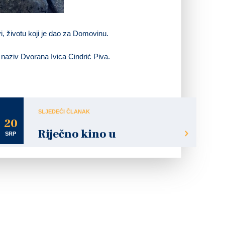
vi, životu koji je dao za Domovinu.
 naziv Dvorana Ivica Cindrić Piva.
SLJEDEĆI ČLANAK
20
Riječno kino u
SRP