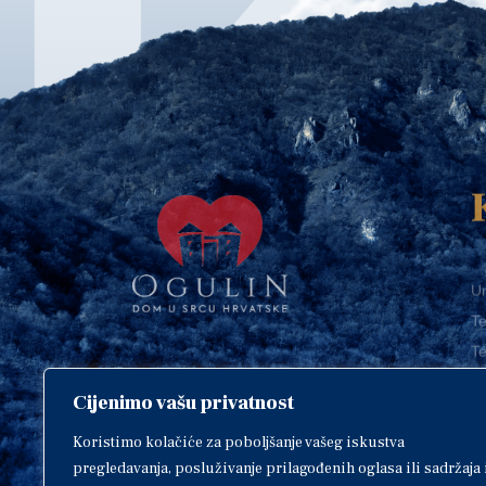
Ur
Te
Te
E-
Cijenimo vašu privatnost
O
Copyright © 2018. Grad Ogulin,
sva prava pridržana.
I
Koristimo kolačiće za poboljšanje vašeg iskustva
pregledavanja, posluživanje prilagođenih oglasa ili sadržaja 