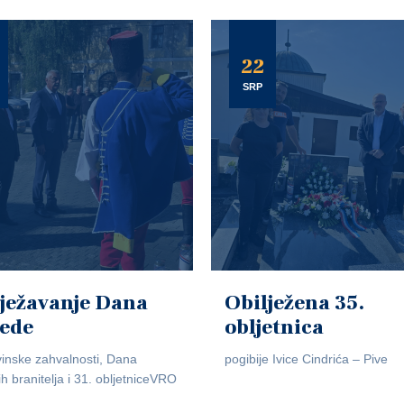
22
SRP
ježavanje Dana
Obilježena 35.
jede
obljetnica
inske zahvalnosti, Dana
pogibije Ivice Cindrića – Pive
ih branitelja i 31. obljetniceVRO