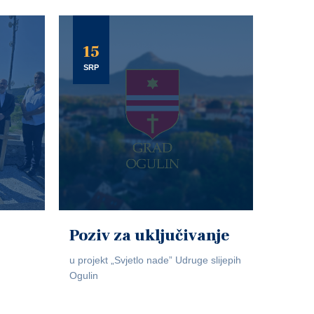
15
SRP
Poziv za uključivanje
u projekt „Svjetlo nade” Udruge slijepih
Ogulin