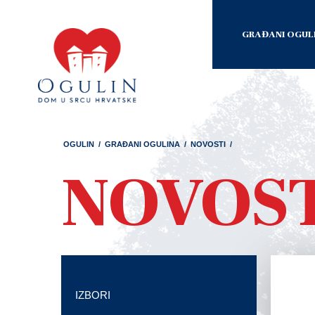
GRAĐANI OGUL
OGULIN
/
GRAĐANI OGULINA
/
NOVOSTI
/
NOVOS
IZBORI