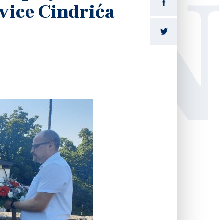
LI
Ivice Cindrića