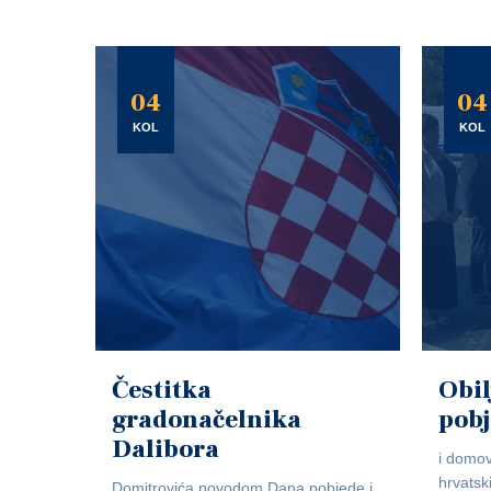
04
04
KOL
KOL
Čestitka
Obil
gradonačelnika
pob
Dalibora
i domov
hrvatsk
Domitrovića povodom Dana pobjede i