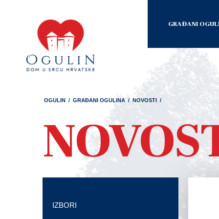
GRAĐANI OGUL
OGULIN
/
GRAĐANI OGULINA
/
NOVOSTI
/
NOVOS
IZBORI