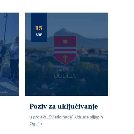
15
SRP
Poziv za uključivanje
u projekt „Svjetlo nade” Udruge slijepih
Ogulin