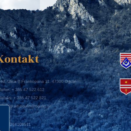
K
Kontakt
ed: Ulica B.Frankopana 11, 47300 Ogulin
lefon:
+ 385 47 522 612
lefaks:
+ 385 47 522 821
mail:
grad-ogulin@ogulin.hr
IB: 58264108511
BAN: HR1424020061829700009