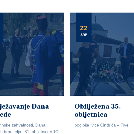
22
SRP
ježavanje Dana
Obilježena 35.
jede
obljetnica
inske zahvalnosti, Dana
pogibije Ivice Cindrića – Pive
ih branitelja i 31. obljetniceVRO