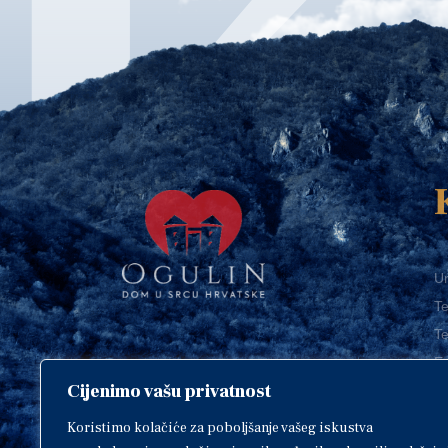
Ur
Te
Te
E-
Cijenimo vašu privatnost
O
Copyright © 2018. Grad Ogulin,
sva prava pridržana.
I
Koristimo kolačiće za poboljšanje vašeg iskustva