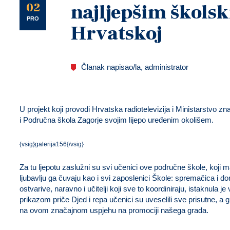
U
02
najljepšim škols
PRO
Hrvatskoj
Članak napisao/la, administrator
U projekt koji provodi Hrvatska radiotelevizija i Ministarstvo zn
i Područna škola Zagorje svojim lijepo uređenim okolišem.
{vsig}galerija156{/vsig}
Za tu ljepotu zaslužni su svi učenici ove područne škole, koji ma
ljubavlju ga čuvaju kao i svi zaposlenici Škole: spremačica i dom
ostvarive, naravno i učitelji koji sve to koordiniraju, istaknula j
prikazom priče Djed i repa učenici su uveselili sve prisutne, a
na ovom značajnom uspjehu na promociji našega grada.