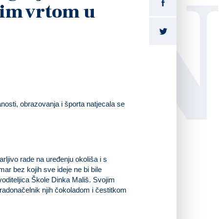
LI
kim vrtom u
anosti, obrazovanja i športa natjecala se
rljivo rade na uređenju okoliša i s
ar bez kojih sve ideje ne bi bile
e voditeljica Škole Dinka Mališ. Svojim
 gradonačelnik njih čokoladom i čestitkom