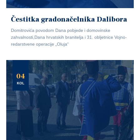
Čestitka gradonačelnika Dalibora
Domitrovića povodom Dana pobjede i domovinske
zahvalnosti,Dana hrvatskih branitelja i 31. obljetnice Vojno-
redarstvene operacije „Oluja“
04
KOL