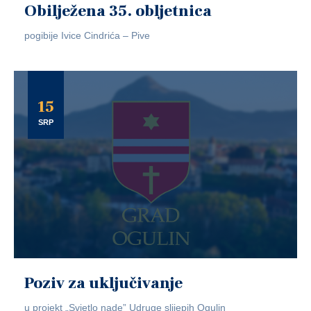
Obilježena 35. obljetnica
pogibije Ivice Cindrića – Pive
15
SRP
Poziv za uključivanje
u projekt „Svjetlo nade” Udruge slijepih Ogulin