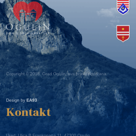
Copyright © 2018. Grad Ogulin, sva prava pridržana.
Design by
EA93
Kontakt
Ured: Ulica B.Frankopana 11, 47300 Ogulin