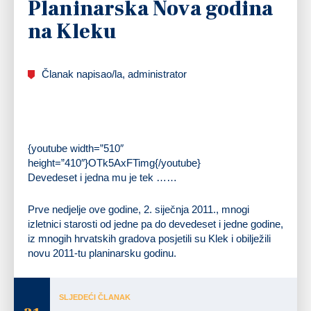
Planinarska Nova godina
na Kleku
Članak napisao/la, administrator
{youtube width=”510″
height=”410″}OTk5AxFTimg{/youtube}
Devedeset i jedna mu je tek ……
Prve nedjelje ove godine, 2. siječnja 2011., mnogi
izletnici starosti od jedne pa do devedeset i jedne godine,
iz mnogih hrvatskih gradova posjetili su Klek i obilježili
novu 2011-tu planinarsku godinu.
SLJEDEĆI ČLANAK