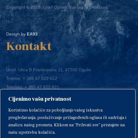
Design by
EA93
Kontakt
Ured: Ulica B.Frankopana 11, 47300 Ogulin
Telefon:
+ 385 47 522 612
Telefaks:
+ 385 47 522 821
E-mail:
grad-ogulin@ogulin.hr
Cijenimo vašu privatnost
OIB: 58264108511
Koristimo kolačiće za poboljšanje vašeg iskustva
IBAN: HR1424020061829700009
pregledavanja, posluživanje prilagođenih oglasa ili sadržaja i
analizu našeg prometa. Klikom na "Prihvati sve" pristajete na
našu upotrebu kolačića.