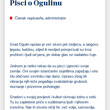
Pisci o Ogulinu
Članak napisao/la, administrator
Grad Ogulin opstao je već skoro pet stoljeća, a njegovu
ljepotu, baštinu, slijed ili neslijed primjećivali su kroz
prošlost i ljudi od pera, jer dobar glas se nadaleko čuje.
Jednom je netko rekao da su pisci i pjesnici svoje
zemlje. Oni svojim istančanim osjetilima zapažaju i ono
što običnom smrtniku nije dano. Upravo zbog tih
vibracija njih teže pogađaju svakidašnje grubosti,
neznanje i prizemne psihologije.
Gradovi u svojoj povijesti i kulturi skrivaju istinu o sebi.
Tu su zapletene priče o sudbinama ljudi i njihovim
snovima. Nije ih stvorio ničiji hir, već volja, samovolja,