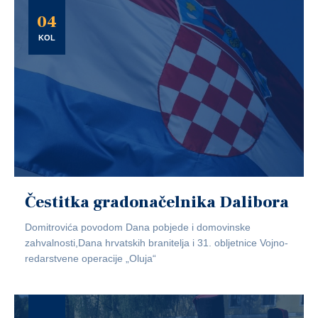
04
KOL
Čestitka gradonačelnika Dalibora
Domitrovića povodom Dana pobjede i domovinske
zahvalnosti,Dana hrvatskih branitelja i 31. obljetnice Vojno-
redarstvene operacije „Oluja“