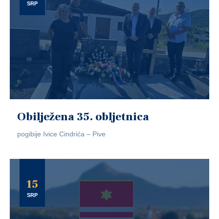
SRP
Obilježena 35. obljetnica
pogibije Ivice Cindrića – Pive
15
SRP