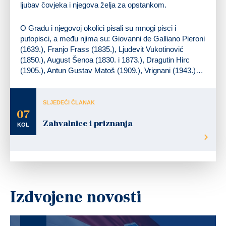
ljubav čovjeka i njegova želja za opstankom.
O Gradu i njegovoj okolici pisali su mnogi pisci i
putopisci, a među njima su: Giovanni de Galliano Pieroni
(1639.), Franjo Frass (1835.), Ljudevit Vukotinović
(1850.), August Šenoa (1830. i 1873.), Dragutin Hirc
(1905.), Antun Gustav Matoš (1909.), Vrignani (1943.)…
SLJEDEĆI ČLANAK
07
Zahvalnice i priznanja
KOL
Izdvojene novosti