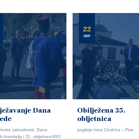
22
SRP
ježavanje Dana
Obilježena 35.
jede
obljetnica
inske zahvalnosti, Dana
pogibije Ivice Cindrića – Pive
ih branitelja i 31. obljetniceVRO