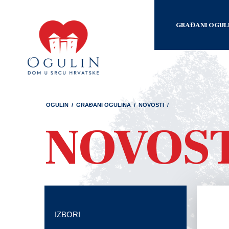
GRAĐANI OGUL
OGULIN
/
GRAĐANI OGULINA
/
NOVOSTI
/
NOVOS
IZBORI