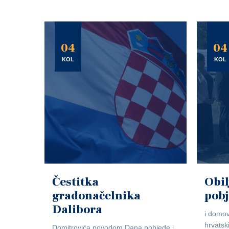
04
04
KOL
KOL
Čestitka
Obil
gradonačelnika
pob
Dalibora
i domov
hrvatsk
Domitrovića povodom Dana pobjede i