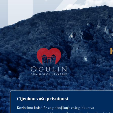
Ur
Te
Te
E-
Cijenimo vašu privatnost
O
Copyright © 2018. Grad Ogulin,
sva prava pridržana.
I
Koristimo kolačiće za poboljšanje vašeg iskustva