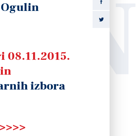
LI
 Ogulin
arnih izbora
 >>>>