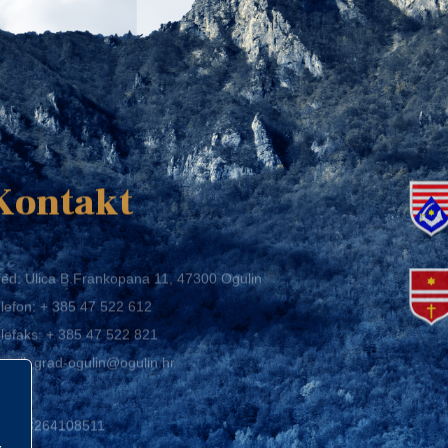
K
Kontakt
ed: Ulica B.Frankopana 11, 47300 Ogulin
lefon:
+ 385 47 522 612
lefaks:
+ 385 47 522 821
mail:
grad-ogulin@ogulin.hr
IB: 58264108511
BAN: HR1424020061829700009