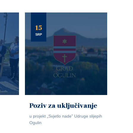
15
SRP
Poziv za uključivanje
u projekt „Svjetlo nade” Udruge slijepih
Ogulin