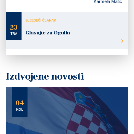
Karmela Matić
SLJEDEĆI ČLANAK
23
Glasujte za Ogulin
TRA
Izdvojene novosti
04
KOL