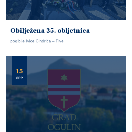
Obilježena 35. obljetnica
pogibije Ivice Cindrića – Pive
15
SRP