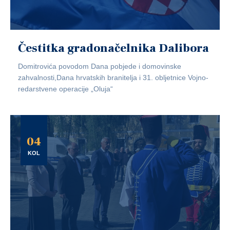
Čestitka gradonačelnika Dalibora
Domitrovića povodom Dana pobjede i domovinske
zahvalnosti,Dana hrvatskih branitelja i 31. obljetnice Vojno-
redarstvene operacije „Oluja“
04
KOL