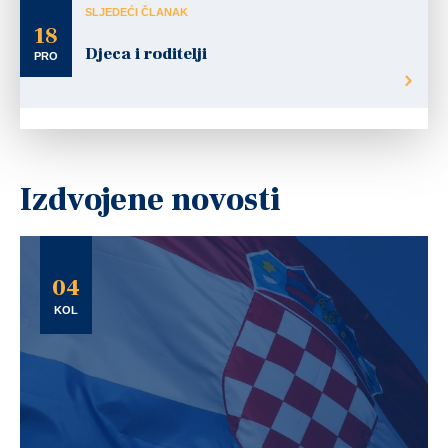
SLJEDEĆI ČLANAK
18
Djeca i roditelji
PRO
Izdvojene novosti
04
KOL