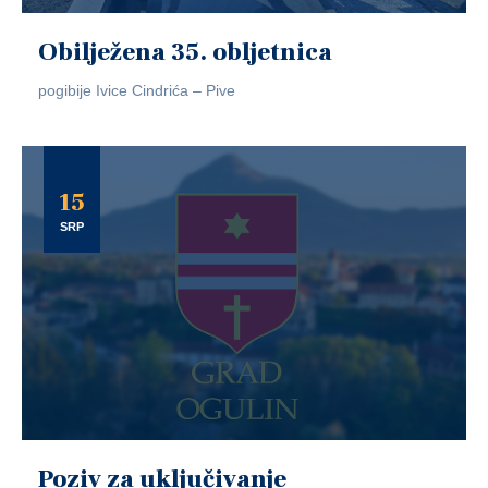
Obilježena 35. obljetnica
pogibije Ivice Cindrića – Pive
15
SRP
Poziv za uključivanje