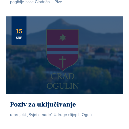
pogibije Ivice Cindrića – Pive
15
SRP
Poziv za uključivanje
u projekt „Svjetlo nade” Udruge slijepih Ogulin