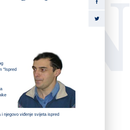
LI
og
m “Ispred
ka
nike
 i njegovo viđenje svijeta ispred