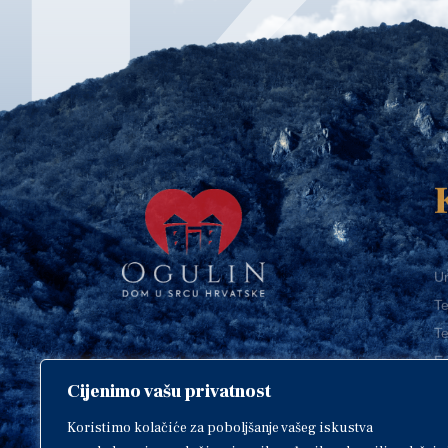
Ur
Te
Te
E-
Cijenimo vašu privatnost
O
Copyright © 2018. Grad Ogulin,
sva prava pridržana.
I
Koristimo kolačiće za poboljšanje vašeg iskustva