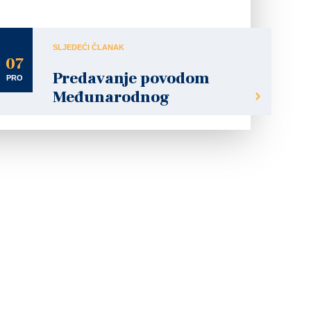
nika!!
SLJEDEĆI ČLANAK
07
Predavanje povodom
PRO
Međunarodnog