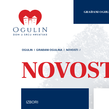
GRAĐANI OGUL
OGULIN
/
GRAĐANI OGULINA
/
NOVOSTI
/
NOVOS
IZBORI