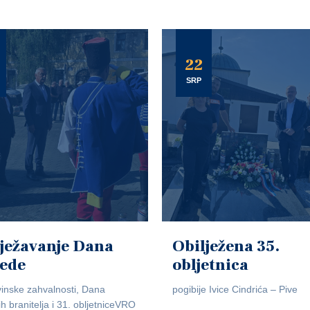
22
SRP
ježavanje Dana
Obilježena 35.
jede
obljetnica
inske zahvalnosti, Dana
pogibije Ivice Cindrića – Pive
ih branitelja i 31. obljetniceVRO