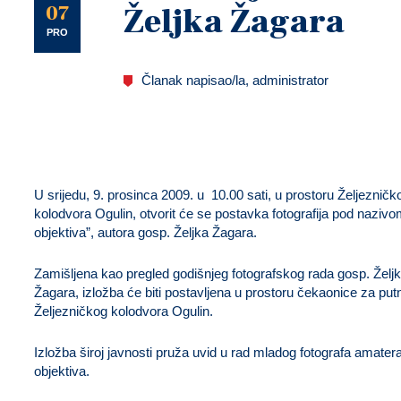
U
07
Željka Žagara
PRO
Članak napisao/la, administrator
U
srijedu, 9. prosinca 2009. u 10.00 sati,
u prostoru Željezničk
kolodvora Ogulin, otvorit će se postavka fotografija pod nazivo
objektiva”, autora gosp. Željka Žagara.
Zamišljena kao pregled godišnjeg fotografskog rada gosp. Želj
Žagara, izložba će biti postavljena u prostoru čekaonice za put
Željezničkog kolodvora Ogulin.
Izložba široj javnosti pruža uvid u rad mladog fotografa amatera
objektiva.