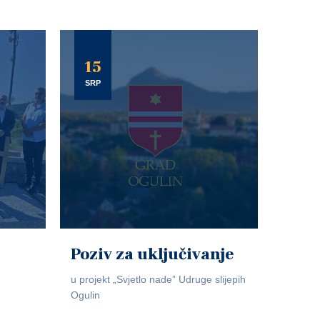
15
SRP
Poziv za uključivanje
u projekt „Svjetlo nade” Udruge slijepih
Ogulin