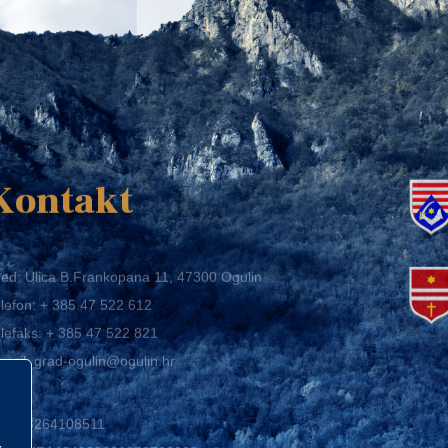
K
Kontakt
ed: Ulica B.Frankopana 11, 47300 Ogulin
lefon:
+ 385 47 522 612
lefaks:
+ 385 47 522 821
mail:
grad-ogulin@ogulin.hr
IB: 58264108511
BAN: HR1424020061829700009