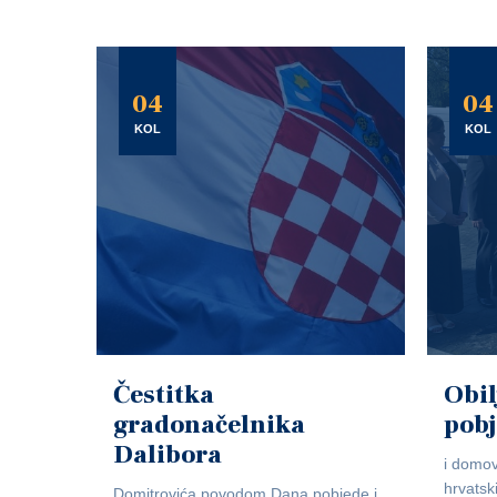
04
04
KOL
KOL
Čestitka
Obil
gradonačelnika
pob
Dalibora
i domov
hrvatsk
Domitrovića povodom Dana pobjede i