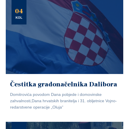
04
KOL
Čestitka gradonačelnika Dalibora
Domitrovića povodom Dana pobjede i domovinske
zahvalnosti,Dana hrvatskih branitelja i 31. obljetnice Vojno-
redarstvene operacije „Oluja“