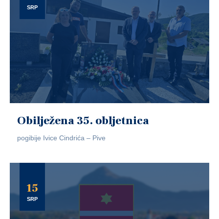
SRP
Obilježena 35. obljetnica
pogibije Ivice Cindrića – Pive
15
SRP