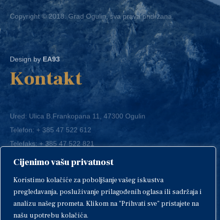
Copyright © 2018. Grad Ogulin, sva prava pridržana.
Design by
EA93
Kontakt
Ured: Ulica B.Frankopana 11, 47300 Ogulin
Telefon:
+ 385 47 522 612
Telefaks:
+ 385 47 522 821
E-mail:
grad-ogulin@ogulin.hr
Cijenimo vašu privatnost
OIB: 58264108511
Koristimo kolačiće za poboljšanje vašeg iskustva
IBAN: HR1424020061829700009
pregledavanja, posluživanje prilagođenih oglasa ili sadržaja i
analizu našeg prometa. Klikom na "Prihvati sve" pristajete na
našu upotrebu kolačića.