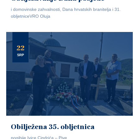
i domovinske zahvalnosti, Dana hrvatskih branitelja i 31.
obljetniceVRO Oluja
22
SRP
Obilježena 35. obljetnica
pogibije Ivice Cindrića – Pive