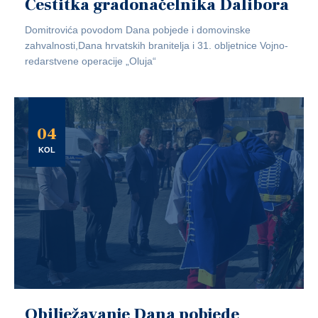
Čestitka gradonačelnika Dalibora
Domitrovića povodom Dana pobjede i domovinske
zahvalnosti,Dana hrvatskih branitelja i 31. obljetnice Vojno-
redarstvene operacije „Oluja“
04
KOL
Obilježavanje Dana pobjede