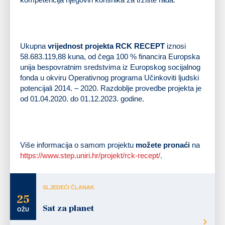
Ukupna
vrijednost projekta RCK RECEPT
iznosi
58.683.119,88 kuna, od čega 100 % financira Europska
unija bespovratnim sredstvima iz Europskog socijalnog
fonda u okviru Operativnog programa Učinkoviti ljudski
potencijali 2014. – 2020. Razdoblje provedbe projekta je
od 01.04.2020. do 01.12.2023. godine.
Više informacija o samom projektu
možete pronaći
na
https://www.step.uniri.hr/projekt/rck-recept/
.
SLJEDEĆI ČLANAK
25
Sat za planet
OŽU