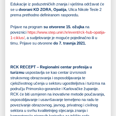
Edukacije iz poduzetničkih znanja i vještina održavat će
se u
dvorani KD ZORA, Opatija
, Ulica Nikole Tesle 2
prema prethodno definiranom rasporedu.
Prijave na program
su otvorene
15. ožujka
na
poveznici
https://www.step.uniri.hr/event/rck-hub-opatija-
1-ciklus/
, a sudjelovanje je moguće pojedinačno ili u
timu. Prijave su otvorene
do 7. travnja 2021.
RCK RECEPT – Regionalni centar profesija u
turizmu
uspostavlja se kao centar izvrsnosti
strukovnog obrazovanja i osposobljavanja te
cjeloživotnog učenja u sektoru ugostiteljstva i turizma na
području Primorsko-goranske i Karlovačke županije.
RCK će biti usmjeren na inovativne metode poučavanja,
osposobljavanje i usavršavanje temeljeno na radu te
povezivanje obrazovnog, javnog, privatnog i civilnog
sektora u svrhu kvalitetnijeg stjecanja znanja i
kompetencija njegovih korisnika za tržište rada.