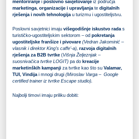
mentoriranje
i
poslovno savjetovanje
iz područja
marketinga
,
organizacije i upravljanja
te
digitalnih
rješenja i novih tehnologija
u turizmu i ugostiteljstvu.
Poslovni savjetnici imaju
višegodišnje iskustvo rada
s
turističko-ugostiteljskim sektorom – od
pokretanja
ugostiteljske franšize i pivovare
(Vedran Jakominić –
vlasnik i direktor King’s caffe’-a),
razvoja digitalnih
rješenja za B2B tvrtke
(
Višnja Željeznjak –
suosnivačica tvrtke LOGIT)
pa do
kreacije
marketinških kampanji
za tvrtke kao što su
Valamar,
TUI, Vindija
i mnogi drugi
(Miroslav Varga – Google
certified trainer iz tvrtke Escape studio).
Najbolji timovi imaju priliku dobiti:
Zaštitu
intelektualnog vlasništva (
žiga ili industrijskog dizajna
) prijavom
Državnom zavodu za intelektualno vlasništvo RH
Realizaciju prototipa
(dizajn proizvoda, 3D printanje, tehnička i tehnološka
dokumentacija) kulinarsko-prehrambeno-ugostiteljskih proizvoda
Izradu
biotehnološke, kemijske ili organoleptičke analize
proizvoda