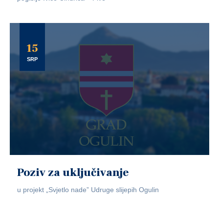
15
SRP
Poziv za uključivanje
u projekt „Svjetlo nade” Udruge slijepih Ogulin