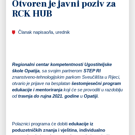
Otvoren je javni poziv za
RCK HUB
Članak napisao/la, urednik
Regionalni centar kompetentnosti Ugostiteljske
škole Opatija
, sa svojim partnerom
STEP RI
znanstveno-tehnologijskim parkom Sveučilišta u Rijeci,
otvario je prijave na besplatan
šestomjesečni program
edukacije i mentoriranja
koji će se provoditi u razdoblju
od
travnja do rujna 2021. godine
u
Opatiji
.
Polaznici programa će dobiti
edukacije iz
poduzetničkih znanja i vještina
,
individualno