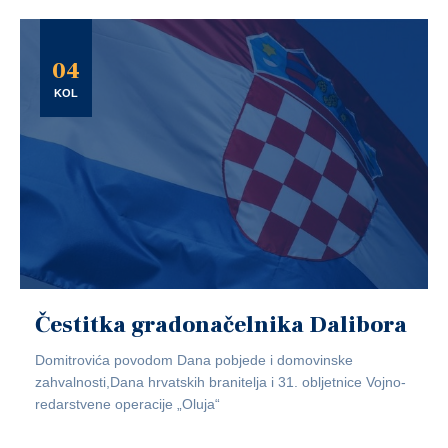
04
KOL
Čestitka gradonačelnika Dalibora
Domitrovića povodom Dana pobjede i domovinske
zahvalnosti,Dana hrvatskih branitelja i 31. obljetnice Vojno-
redarstvene operacije „Oluja“