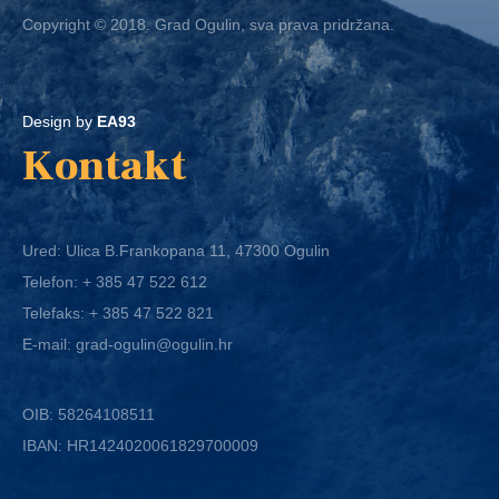
Copyright © 2018. Grad Ogulin, sva prava pridržana.
Design by
EA93
Kontakt
Ured: Ulica B.Frankopana 11, 47300 Ogulin
Telefon:
+ 385 47 522 612
Telefaks:
+ 385 47 522 821
E-mail:
grad-ogulin@ogulin.hr
OIB: 58264108511
IBAN: HR1424020061829700009