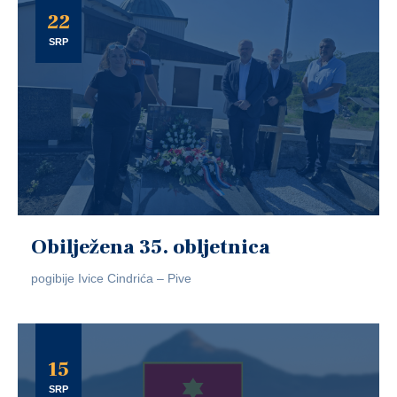
22
SRP
Obilježena 35. obljetnica
pogibije Ivice Cindrića – Pive
15
SRP