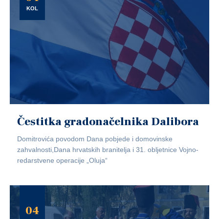
KOL
Čestitka gradonačelnika Dalibora
Domitrovića povodom Dana pobjede i domovinske
zahvalnosti,Dana hrvatskih branitelja i 31. obljetnice Vojno-
redarstvene operacije „Oluja“
04