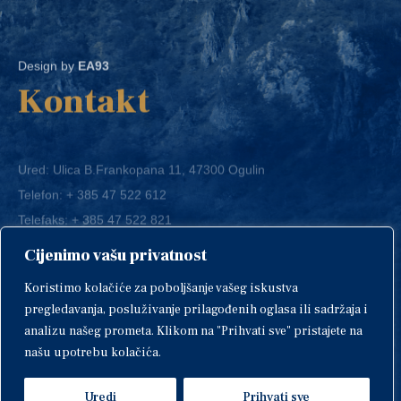
Design by
EA93
Kontakt
Ured: Ulica B.Frankopana 11, 47300 Ogulin
Telefon:
+ 385 47 522 612
Telefaks:
+ 385 47 522 821
E-mail:
grad-ogulin@ogulin.hr
Cijenimo vašu privatnost
OIB: 58264108511
Koristimo kolačiće za poboljšanje vašeg iskustva
IBAN: HR1424020061829700009
pregledavanja, posluživanje prilagođenih oglasa ili sadržaja i
analizu našeg prometa. Klikom na "Prihvati sve" pristajete na
našu upotrebu kolačića.
Uredi
Prihvati sve