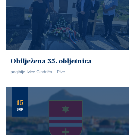
Obilježena 35. obljetnica
pogibije Ivice Cindrića – Pive
15
SRP