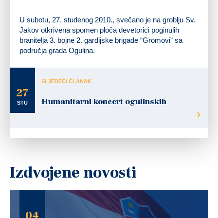
U subotu, 27. studenog 2010., svečano je na groblju Sv.
Jakov otkrivena spomen ploča devetorici poginulih
branitelja 3. bojne 2. gardijske brigade “Gromovi” sa
područja grada Ogulina.
SLJEDEĆI ČLANAK
27
Humanitarni koncert ogulinskih
STU
Izdvojene novosti
04