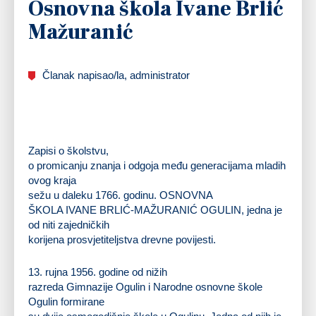
Osnovna škola Ivane Brlić
Mažuranić
Članak napisao/la, administrator
Zapisi o školstvu,
o promicanju znanja i odgoja među generacijama mladih
ovog kraja
sežu u daleku
1766
. godinu.
OSNOVNA
ŠKOLA IVANE BRLIĆ-MAŽURANIĆ OGULIN
, jedna je
od niti zajedničkih
korijena prosvjetiteljstva drevne povijesti.
13. rujna 1956. godine od nižih
razreda Gimnazije Ogulin i Narodne osnovne škole
Ogulin formirane