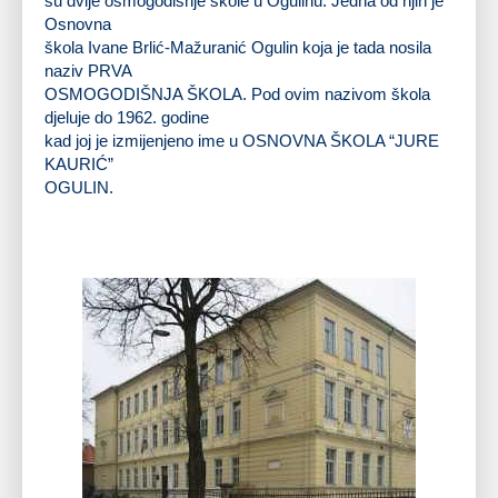
su dvije osmogodišnje škole u Ogulinu. Jedna od njih je
Osnovna
škola Ivane Brlić-Mažuranić Ogulin koja je tada nosila
naziv
PRVA
OSMOGODIŠNJA ŠKOLA
. Pod ovim nazivom škola
djeluje do 1962. godine
kad joj je izmijenjeno ime u
OSNOVNA ŠKOLA “JURE
KAURIĆ”
OGULIN
.