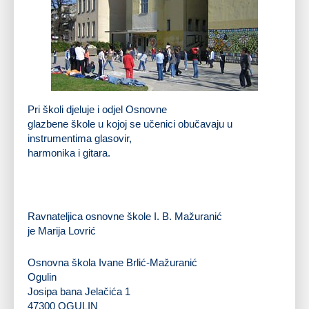
Djeca ispred Osnovne škole Ivane Brlić Mažuranić
Pri školi djeluje i odjel Osnovne
glazbene škole u kojoj se učenici obučavaju u
instrumentima glasovir,
harmonika i gitara.
Ravnateljica osnovne škole I. B. Mažuranić
je Marija Lovrić
Osnovna škola Ivane Brlić-Mažuranić
Ogulin
Josipa bana Jelačića 1
47300 OGULIN