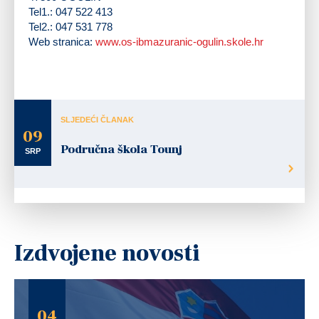
Tel1.: 047 522 413
Tel2.: 047 531 778
Web stranica:
www.os-ibmazuranic-ogulin.skole.hr
SLJEDEĆI ČLANAK
09
Područna škola Tounj
SRP
Izdvojene novosti
04