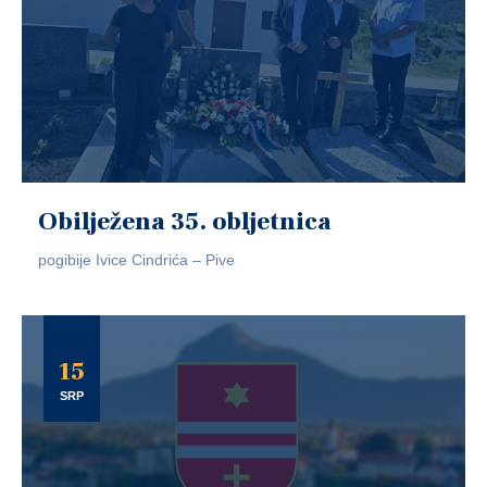
Obilježena 35. obljetnica
pogibije Ivice Cindrića – Pive
15
SRP