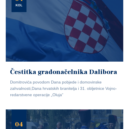
KOL
Čestitka gradonačelnika Dalibora
Domitrovića povodom Dana pobjede i domovinske
zahvalnosti,Dana hrvatskih branitelja i 31. obljetnice Vojno-
redarstvene operacije „Oluja“
04