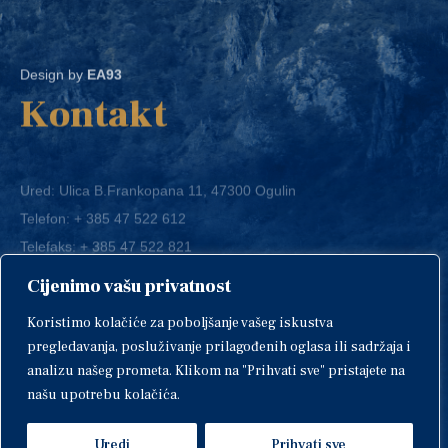
Design by
EA93
Kontakt
Ured: Ulica B.Frankopana 11, 47300 Ogulin
Telefon:
+ 385 47 522 612
Telefaks:
+ 385 47 522 821
E-mail:
grad-ogulin@ogulin.hr
Cijenimo vašu privatnost
OIB: 58264108511
Koristimo kolačiće za poboljšanje vašeg iskustva
IBAN: HR1424020061829700009
pregledavanja, posluživanje prilagođenih oglasa ili sadržaja i
analizu našeg prometa. Klikom na "Prihvati sve" pristajete na
našu upotrebu kolačića.
Uredi
Prihvati sve