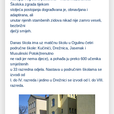
Školska zgrada tijekom
stoljeća postojanja dograđivana je, obnavljana i
adaptirana, ali
unutar njenih stambenih zidova nikad nije zamro veseli,
bezbrižni
dječji smijeh.
Danas škola ima uz matičnu školu u Ogulinu četiri
područne škole: Kučinići, Drežnica, Jasenak i
Musulinski Potok(trenutno
ne radi jer nema djece), a pohađa ju preko 600 učenika
smještenih
u 33 razredna odjela. Nastava u područnim školama se
izvodi od
I. do IV. razreda i jedino u Drežnici se izvodi od I. do VIII.
razreda.