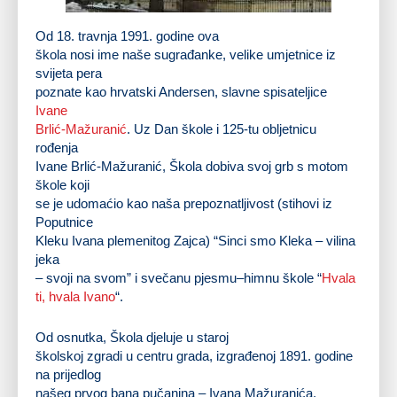
Osnovna škola Ivane Brlić Mažuranić
Od 18. travnja 1991. godine ova
škola nosi ime naše sugrađanke, velike umjetnice iz
svijeta pera
poznate kao hrvatski Andersen, slavne spisateljice
Ivane
Brlić-Mažuranić
. Uz Dan škole i 125-tu obljetnicu
rođenja
Ivane Brlić-Mažuranić, Škola dobiva svoj grb s motom
škole koji
se je udomaćio kao naša prepoznatljivost (stihovi iz
Poputnice
Kleku Ivana plemenitog Zajca) “Sinci smo Kleka – vilina
jeka
– svoji na svom” i svečanu pjesmu–himnu škole “
Hvala
ti, hvala Ivano
“.
Od osnutka, Škola djeluje u staroj
školskoj zgradi u centru grada, izgrađenoj 1891. godine
na prijedlog
našeg prvog bana pučanina – Ivana Mažuranića.