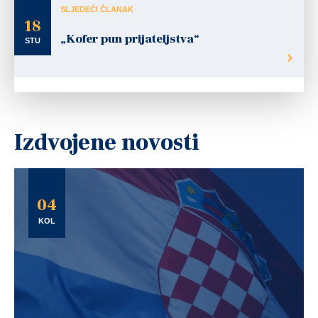
SLJEDEĆI ČLANAK
18
„Kofer pun prijateljstva“
STU
Izdvojene novosti
04
KOL