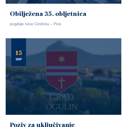
Obilježena 35. obljetnica
pogibije Ivice Cindrića – Pive
15
SRP
Poziv za uključivanje