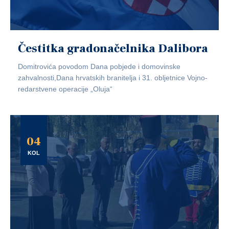
Čestitka gradonačelnika Dalibora
Domitrovića povodom Dana pobjede i domovinske
zahvalnosti,Dana hrvatskih branitelja i 31. obljetnice Vojno-
redarstvene operacije „Oluja“
04
KOL